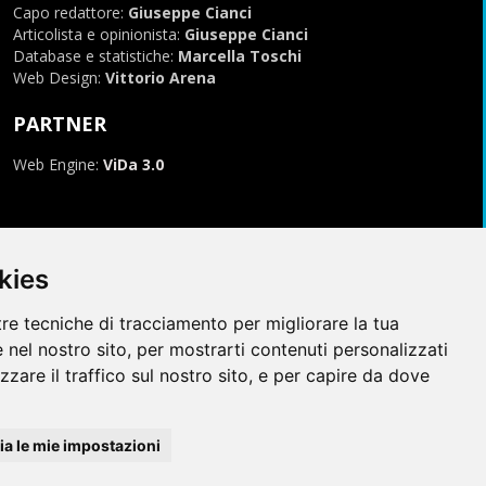
Capo redattore:
Giuseppe Cianci
Articolista e opinionista:
Giuseppe Cianci
Database e statistiche:
Marcella Toschi
Web Design:
Vittorio Arena
PARTNER
Web Engine:
ViDa 3.0
kies
tre tecniche di tracciamento per migliorare la tua
 nel nostro sito, per mostrarti contenuti personalizzati
izzare il traffico sul nostro sito, e per capire da dove
996-2026, tutti i marchi appartengono ai rispettivi proprietari
a le mie impostazioni