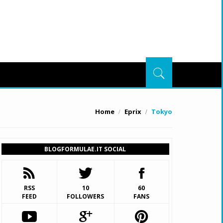
Home
Eprix
Tokyo
BLOGFORMULAE.IT SOCIAL
RSS
10
60
FEED
FOLLOWERS
FANS