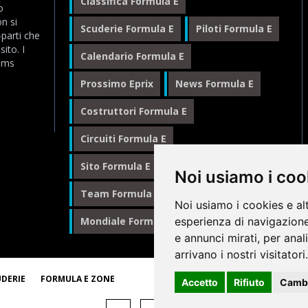
Classifica Formula E
o
n si
Scuderie Formula E
Piloti Formula E
-parti che
ito. I
Calendario Formula E
eams
Prossimo Eprix
News Formula E
Costruttori Formula E
Circuiti Formula E
Sito Formula E Italiano
Noi usiamo i coo
Team Formula E
Noi usiamo i cookies e al
esperienza di navigazione
Mondiale Formula E
Formula E
e annunci mirati, per anal
arrivano i nostri visitatori.
© 1
UDERIE
FORMULA E ZONE
Accetto
Rifiuto
Cambi