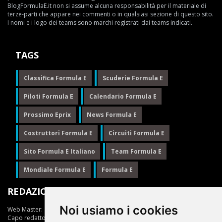
BlogFormulaE.it non si assume alcuna responsabilità per il materiale di
terze-parti che appare nei commenti o in qualsiasi sezione di questo sito.
I nomi e i logo dei teams sono marchi registrati dai teams indicati.
TAGS
Classifica Formula E
Scuderie Formula E
Piloti Formula E
Calendario Formula E
Prossimo Eprix
News Formula E
Costruttori Formula E
Circuiti Formula E
Sito Formula E Italiano
Team Formula E
Mondiale Formula E
Formula E
REDAZIONE
Noi usiamo i cookies
Web Master:
Ing.Daniele Muscarella
Capo redattore:
Giuseppe Cianci