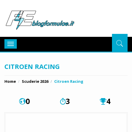
BlogFor
Toggle
navigation
CITROEN RACING
Home
Scuderie 2026
Citroen Racing
0
3
4