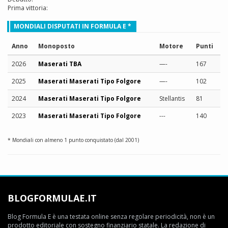
Prima vittoria:
MONDIALI DISPUTATI IN FORMULA E *
Anno
Monoposto
Motore
Punti
2026
Maserati TBA
—-
167
2025
Maserati Maserati Tipo Folgore
—-
102
2024
Maserati Maserati Tipo Folgore
Stellantis
81
2023
Maserati Maserati Tipo Folgore
---
140
* Mondiali con almeno 1 punto conquistato (dal 2001)
BLOGFORMULAE.IT
Blog Formula E è una testata online senza regolare periodicità, non è un
prodotto editoriale con sostegno finanziario statale. La redazione di