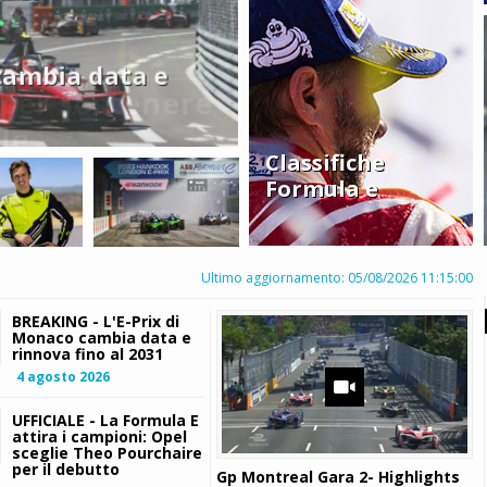
cambia data e
UFFICIALE - La Formu
sceglie Theo Pourcha
Classifiche
Formula e
Ultimo aggiornamento: 05/08/2026 11:15:00
BREAKING - L'E-Prix di
Monaco cambia data e
rinnova fino al 2031
4 agosto 2026
UFFICIALE - La Formula E
attira i campioni: Opel
sceglie Theo Pourchaire
per il debutto
Gp Montreal Gara 2- Highlights