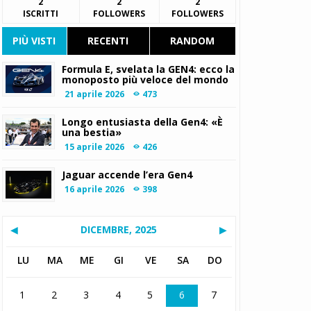
2
2
2
ISCRITTI
FOLLOWERS
FOLLOWERS
PIÙ VISTI
RECENTI
RANDOM
Formula E, svelata la GEN4: ecco la
monoposto più veloce del mondo
21 aprile 2026
473
Longo entusiasta della Gen4: «È
una bestia»
15 aprile 2026
426
Jaguar accende l’era Gen4
16 aprile 2026
398
◀
DICEMBRE, 2025
▶
LU
MA
ME
GI
VE
SA
DO
1
2
3
4
5
6
7