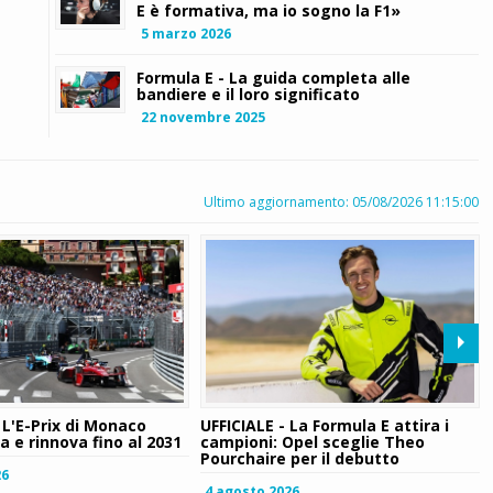
E è formativa, ma io sogno la F1»
5 marzo 2026
Formula E - La guida completa alle
bandiere e il loro significato
22 novembre 2025
Ultimo aggiornamento: 05/08/2026 11:15:00
L'E-Prix di Monaco
UFFICIALE - La Formula E attira i
 e rinnova fino al 2031
campioni: Opel sceglie Theo
Pourchaire per il debutto
26
4 agosto 2026