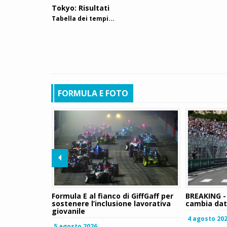
Tokyo: Risultati
Tabella dei tempi...
FORMULA E FOTO
Formula E al fianco di GiffGaff per
BREAKING - 
sostenere l’inclusione lavorativa
cambia data
giovanile
4 agosto 20
5 agosto 2026