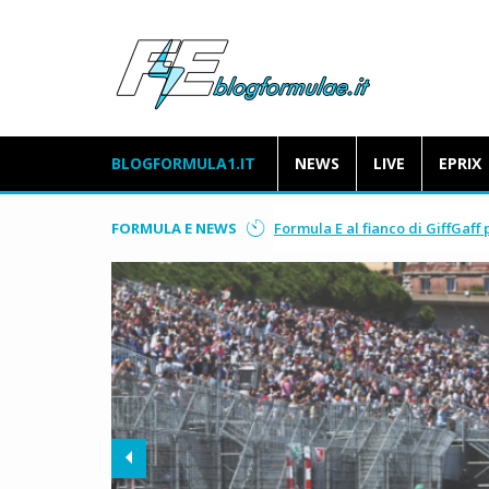
BLOGFORMULA1.IT
NEWS
LIVE
EPRIX
FORMULA E NEWS
Formula E al fianco di GiffGaff 