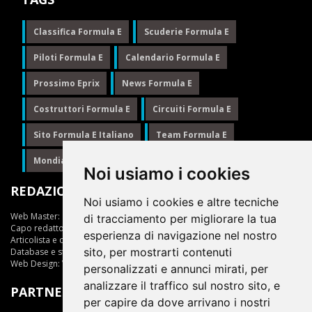
Classifica Formula E
Scuderie Formula E
Piloti Formula E
Calendario Formula E
Prossimo Eprix
News Formula E
Costruttori Formula E
Circuiti Formula E
Sito Formula E Italiano
Team Formula E
Mondiale Formula E
Formula E
Noi usiamo i cookies
REDAZIONE
Noi usiamo i cookies e altre tecniche
Web Master:
Ing.Daniele Muscarella
di tracciamento per migliorare la tua
Capo redattore:
Giuseppe Cianci
esperienza di navigazione nel nostro
Articolista e opinionista:
Giuseppe Cianci
sito, per mostrarti contenuti
Database e statistiche:
Marcella Toschi
Web Design:
Vittorio Arena
personalizzati e annunci mirati, per
analizzare il traffico sul nostro sito, e
PARTNER
per capire da dove arrivano i nostri