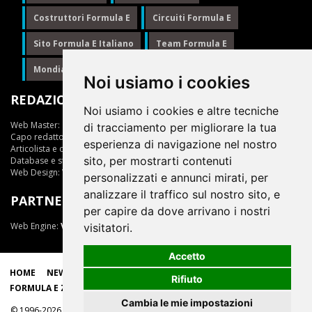
Costruttori Formula E
Circuiti Formula E
Sito Formula E Italiano
Team Formula E
Mondiale Formula E
Formula E
Noi usiamo i cookies
REDAZIONE
Noi usiamo i cookies e altre tecniche
Web Master:
Ing.Daniele Muscarella
di tracciamento per migliorare la tua
Capo redattore:
Giuseppe Cianci
esperienza di navigazione nel nostro
Articolista e opinionista:
Giuseppe Cianci
sito, per mostrarti contenuti
Database e statistiche:
Marcella Toschi
Web Design:
Vittorio Arena
personalizzati e annunci mirati, per
analizzare il traffico sul nostro sito, e
PARTNER
per capire da dove arrivano i nostri
Web Engine:
ViDa 3.0
visitatori.
Accetto
HOME
NEWS
LIVE
EPRIX
CLASSIFICHE
SCUDERIE
Rifiuto
FORMULA E ZONE
Cambia le mie impostazioni
© 1996-2026, tutti i marchi appartengono ai rispettivi proprietari