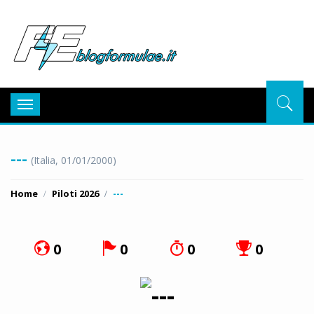
BlogFor
Toggle
navigation
---
(Italia, 01/01/2000)
Home
Piloti 2026
---
0
0
0
0