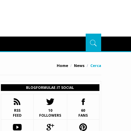
Home
News
Cerca
BLOGFORMULAE.IT SOCIAL
RSS
10
60
FEED
FOLLOWERS
FANS