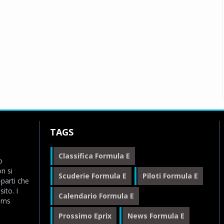
TAGS
Classifica Formula E
o
n si
Scuderie Formula E
Piloti Formula E
-parti che
ito. I
Calendario Formula E
eams
Prossimo Eprix
News Formula E