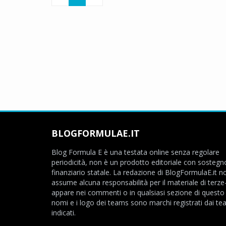
BLOGFORMULAE.IT
Blog Formula E è una testata online senza regolare
periodicità, non è un prodotto editoriale con sostegn
finanziario statale. La redazione di BlogFormulaE.it no
assume alcuna responsabilità per il materiale di terze
appare nei commenti o in qualsiasi sezione di questo s
nomi e i logo dei teams sono marchi registrati dai t
indicati.