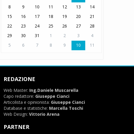
8
9
10
11
12
13
14
15
16
17
18
19
20
21
22
23
24
25
26
27
28
29
30
31
1
2
3
4
5
6
7
8
9
10
11
REDAZIONE
Web Master:
Ing.Daniele Muscarella
Capo redattore:
Giuseppe Cianci
Articolista e opinionista:
Giuseppe Cianci
Database e statistiche:
Marcella Toschi
Web Design:
Vittorio Arena
PARTNER