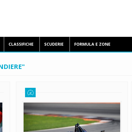
BlogFormulaE.it
CLASSIFICHE
SCUDERIE
FORMULA E ZONE
NDIERE"