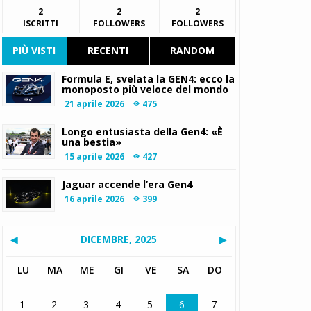
2
2
2
ISCRITTI
FOLLOWERS
FOLLOWERS
PIÙ VISTI
RECENTI
RANDOM
Formula E, svelata la GEN4: ecco la
monoposto più veloce del mondo
21 aprile 2026
475
Longo entusiasta della Gen4: «È
una bestia»
15 aprile 2026
427
Jaguar accende l’era Gen4
16 aprile 2026
399
◀
DICEMBRE, 2025
▶
LU
MA
ME
GI
VE
SA
DO
1
2
3
4
5
6
7