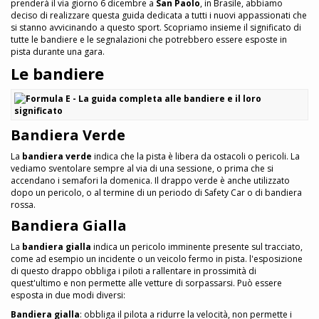
prenderà il via giorno 6 dicembre a
San Paolo
, in Brasile, abbiamo
deciso di realizzare questa guida dedicata a tutti i nuovi appassionati che
si stanno avvicinando a questo sport. Scopriamo insieme il significato di
tutte le bandiere e le segnalazioni che potrebbero essere esposte in
pista durante una gara.
Le bandiere
Bandiera Verde
La
bandiera verde
indica che la pista è libera da ostacoli o pericoli. La
vediamo sventolare sempre al via di una sessione, o prima che si
accendano i semafori la domenica. Il drappo verde è anche utilizzato
dopo un pericolo, o al termine di un periodo di Safety Car o di bandiera
rossa.
Bandiera Gialla
La
bandiera gialla
indica un pericolo imminente presente sul tracciato,
come ad esempio un incidente o un veicolo fermo in pista. l'esposizione
di questo drappo obbliga i piloti a rallentare in prossimità di
quest'ultimo e non permette alle vetture di sorpassarsi. Può essere
esposta in due modi diversi:
Bandiera gialla
: obbliga il pilota a ridurre la velocità, non permette i