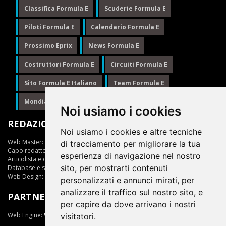
Classifica Formula E
Scuderie Formula E
Piloti Formula E
Calendario Formula E
Prossimo Eprix
News Formula E
Costruttori Formula E
Circuiti Formula E
Sito Formula E Italiano
Team Formula E
Mondiale Formula E
Formula E
Noi usiamo i cookies
REDAZIONE
Noi usiamo i cookies e altre tecniche
Web Master:
Ing.Daniele Muscarella
di tracciamento per migliorare la tua
Capo redattore:
Giuseppe Cianci
esperienza di navigazione nel nostro
Articolista e opinionista:
Giuseppe Cianci
sito, per mostrarti contenuti
Database e statistiche:
Marcella Toschi
Web Design:
Vittorio Arena
personalizzati e annunci mirati, per
analizzare il traffico sul nostro sito, e
PARTNER
per capire da dove arrivano i nostri
Web Engine:
ViDa 3.0
visitatori.