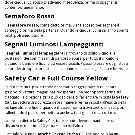
dove cinque luci rosso si attivano in sequenza, prima di spegnersi
contemporaneamente.
Semaforo Rosso
Il
semaforo rosso,
come detto prima, viene acceso per segnare il
conteggio prima della partenza. Quando le cinque luci si saranno spente i
piloti potranno partire-.
Segnali Luminosi Lampeggianti
I
segnali luminosi lampeggianti
si trovano di solito vicino alle
postazioni dei commissari di percorso sparsi per tutto il circuito, e
aiutano le bandiere fisiche ad essere visibili. Possono essere degli stessi
colori dei drappi sopra citati, e ne hanno lo stesso significato e funzione.
Safety Car e Full Course Yellow
Se durante un E-prix si rende necessario raggruppare o rallentare il
gruppo di vetture, magari per recuperare una monoposto ferma sul
tracciato, la direzione gara può decidere di far entrare in pista la
Safety
Car
. La vettura di sicurezza deve rimanere ferma in pista all'uscita della
pit lane almeno fino a quando il leader non si trova dietro di essa poi,
rallentando il passo permetterà anche a tutti gli altri di accodarsi.
Una volta dietro la Safety Car, tutte le auto devono mantenere una
distanza di massimo 10 vetture l'una dall'altra.
L'attuale SC è una
Porsche Taycan Turbo GT
, che non solo ha un