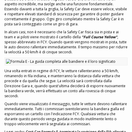
aspetto incredibile, ma svolge anche una funzione fondamentale.
Essendo davanti a tutta la griglia, la Safety Car deve essere veloce, visibile
e rispettare elevati standard di sicurezza per garantire di poter guidare
correttamente il gruppo. Ogni giro completato mentre la Safety Car è in
pista sarà conteggiato come un giro di gara.
In alcuni casi, non è necessario che la Safety Car fisica sia in pista e ai
team e ai piloti viene mostrato il cartello della
"Full Course Yellow"
,
spesso abbreviato in FCY. Quando questi vengono mostrati in pista, tutte
le auto devono rallentare immediatamente. Il tempo massimo per ridurre
la velocità a 50 km/h è di cinque secondi.
Una volta entrati in regime di FCY, le vetture rallenteranno a 50 km/h,
rimanendo in fila indiana, e manterranno la distanza dalla vettura che
precede e da quella che segue. La velocità sarà controllata dalla
Direzione Gara e, quando quest'ultima deciderà di esporre nuovamente
la bandiera verde, verrà effettuato un conto alla rovescia di cinque
secondi.
Quando viene visualizzato il messaggio, tutte le vetture devono rallentare
immediatamente. Tutti i commissari sventoleranno la bandiera gialla ed
esporranno un cartello con l'indicazione FCY. Qualsiasi vettura che
durante questo periodo venga guidata in modo inutilmente lento o
troppo velocemente verrà segnalata ai commissari.
Leggi anche:
Cost Cap Formula E, terminata la revisione della FIA: rilevata