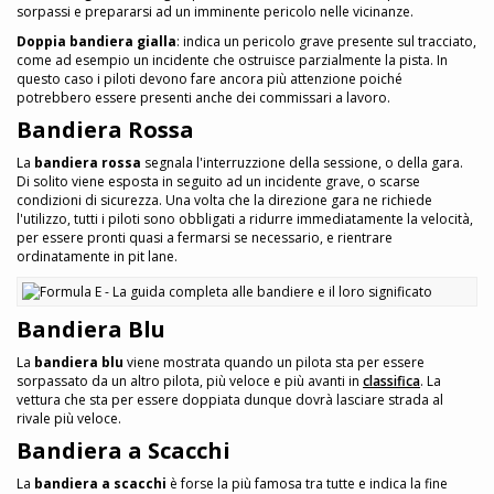
sorpassi e prepararsi ad un imminente pericolo nelle vicinanze.
Doppia bandiera gialla
: indica un pericolo grave presente sul tracciato,
come ad esempio un incidente che ostruisce parzialmente la pista. In
questo caso i piloti devono fare ancora più attenzione poiché
potrebbero essere presenti anche dei commissari a lavoro.
Bandiera Rossa
La
bandiera rossa
segnala l'interruzzione della sessione, o della gara.
Di solito viene esposta in seguito ad un incidente grave, o scarse
condizioni di sicurezza. Una volta che la direzione gara ne richiede
l'utilizzo, tutti i piloti sono obbligati a ridurre immediatamente la velocità,
per essere pronti quasi a fermarsi se necessario, e rientrare
ordinatamente in pit lane.
Bandiera Blu
La
bandiera blu
viene mostrata quando un pilota sta per essere
sorpassato da un altro pilota, più veloce e più avanti in
classifica
. La
vettura che sta per essere doppiata dunque dovrà lasciare strada al
rivale più veloce.
Bandiera a Scacchi
La
bandiera a scacchi
è forse la più famosa tra tutte e indica la fine