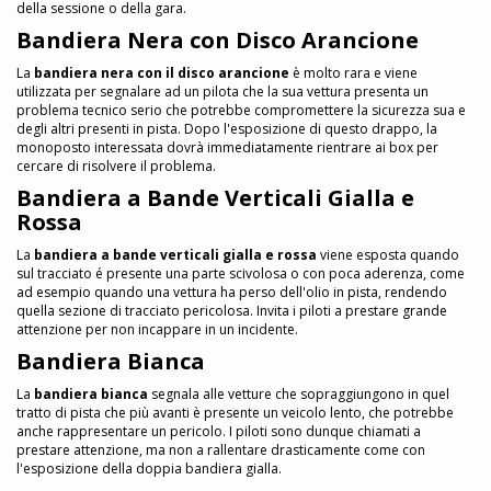
della sessione o della gara.
Bandiera Nera con Disco Arancione
La
bandiera nera con il disco arancione
è molto rara e viene
utilizzata per segnalare ad un pilota che la sua vettura presenta un
problema tecnico serio che potrebbe compromettere la sicurezza sua e
degli altri presenti in pista. Dopo l'esposizione di questo drappo, la
monoposto interessata dovrà immediatamente rientrare ai box per
cercare di risolvere il problema.
Bandiera a Bande Verticali Gialla e
Rossa
La
bandiera a bande verticali gialla e rossa
viene esposta quando
sul tracciato é presente una parte scivolosa o con poca aderenza, come
ad esempio quando una vettura ha perso dell'olio in pista, rendendo
quella sezione di tracciato pericolosa. Invita i piloti a prestare grande
attenzione per non incappare in un incidente.
Bandiera Bianca
La
bandiera bianca
segnala alle vetture che sopraggiungono in quel
tratto di pista che più avanti è presente un veicolo lento, che potrebbe
anche rappresentare un pericolo. I piloti sono dunque chiamati a
prestare attenzione, ma non a rallentare drasticamente come con
l'esposizione della doppia bandiera gialla.