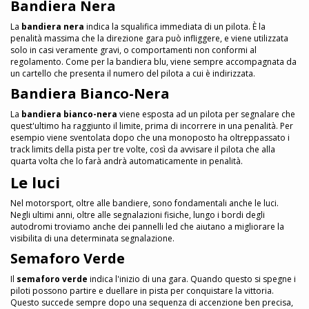
Bandiera Nera
La
bandiera nera
indica la squalifica immediata di un pilota. È la
penalità massima che la direzione gara può infliggere, e viene utilizzata
solo in casi veramente gravi, o comportamenti non conformi al
regolamento. Come per la bandiera blu, viene sempre accompagnata da
un cartello che presenta il numero del pilota a cui è indirizzata.
Bandiera Bianco-Nera
La
bandiera bianco-nera
viene esposta ad un pilota per segnalare che
quest'ultimo ha raggiunto il limite, prima di incorrere in una penalità. Per
esempio viene sventolata dopo che una monoposto ha oltreppassato i
track limits della pista per tre volte, così da avvisare il pilota che alla
quarta volta che lo farà andrà automaticamente in penalità.
Le luci
Nel motorsport, oltre alle bandiere, sono fondamentali anche le luci.
Negli ultimi anni, oltre alle segnalazioni fisiche, lungo i bordi degli
autodromi troviamo anche dei pannelli led che aiutano a migliorare la
visibilita di una determinata segnalazione.
Semaforo Verde
Il
semaforo verde
indica l'inizio di una gara. Quando questo si spegne i
piloti possono partire e duellare in pista per conquistare la vittoria.
Questo succede sempre dopo una sequenza di accenzione ben precisa,