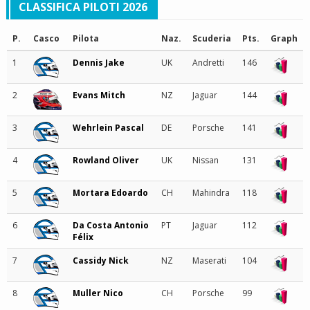
CLASSIFICA PILOTI 2026
P.
Casco
Pilota
Naz.
Scuderia
Pts.
Graph
1
Dennis Jake
UK
Andretti
146
2
Evans Mitch
NZ
Jaguar
144
3
Wehrlein Pascal
DE
Porsche
141
4
Rowland Oliver
UK
Nissan
131
5
Mortara Edoardo
CH
Mahindra
118
6
Da Costa Antonio
PT
Jaguar
112
Félix
7
Cassidy Nick
NZ
Maserati
104
8
Muller Nico
CH
Porsche
99