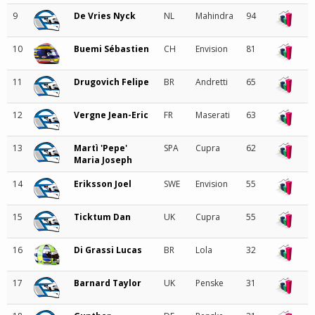
9
De Vries Nyck
NL
Mahindra
94
10
Buemi Sébastien
CH
Envision
81
11
Drugovich Felipe
BR
Andretti
65
12
Vergne Jean-Eric
FR
Maserati
63
13
Martì 'Pepe'
SPA
Cupra
62
Maria Joseph
14
Eriksson Joel
SWE
Envision
55
15
Ticktum Dan
UK
Cupra
55
16
Di Grassi Lucas
BR
Lola
32
17
Barnard Taylor
UK
Penske
31