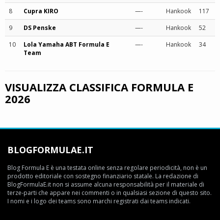
8
Cupra KIRO
—-
Hankook
117
9
DS Penske
—-
Hankook
52
10
Lola Yamaha ABT Formula E
—-
Hankook
34
Team
VISUALIZZA CLASSIFICA FORMULA E
2026
BLOGFORMULAE.IT
Blog Formula E è una testata online senza regolare periodicità, non è un
prodotto editoriale con sostegno finanziario statale. La redazione di
BlogFormulaE.it non si assume alcuna responsabilità per il materiale di
terze-parti che appare nei commenti o in qualsiasi sezione di questo sito.
I nomi e i logo dei teams sono marchi registrati dai teams indicati.