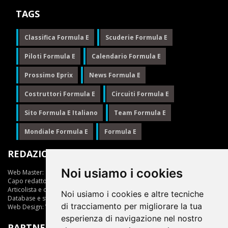
TAGS
Classifica Formula E
Scuderie Formula E
Piloti Formula E
Calendario Formula E
Prossimo Eprix
News Formula E
Costruttori Formula E
Circuiti Formula E
Sito Formula E Italiano
Team Formula E
Mondiale Formula E
Formula E
REDAZIONE
Noi usiamo i cookies
Web Master:
Ing.Daniele Muscarella
Capo redattore:
Giuseppe Cianci
Articolista e opinionista:
Giuseppe Cianci
Noi usiamo i cookies e altre tecniche
Database e statistiche:
Marcella Toschi
di tracciamento per migliorare la tua
Web Design:
Vittorio Arena
esperienza di navigazione nel nostro
PARTNER