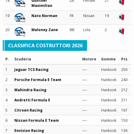
18
Gunther
DE
Penske
21
Maximilian
19
Nato Norman
FR
Nissan
19
20
Maloney Zane
BB
Lola
2
CLASSIFICA COSTRUTTORI 2026
P.
Scuderia
Motore
Gomme
Pts.
1
Jaguar TCS Racing
—-
Hankook
256
2
Porsche Formula E Team
—-
Hankook
240
3
Mahindra Racing
—-
Hankook
212
4
Andretti Formula E
—-
Hankook
211
5
Citroen Racing
—-
Hankook
167
6
Nissan Formula E Team
—-
Hankook
150
7
Envision Racing
—-
Hankook
136