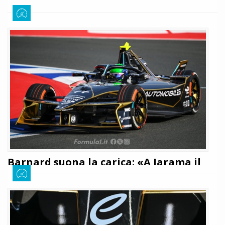
Barnard suona la carica: «A Jarama il
nostro obiettivo è risalire la classifica»
Giuseppe Cianci
20 marzo 2026
243
La DS Penske è pronta a debuttare sul tracciato spagnolo di Jarama
questo pomeriggio disputando le FP1 e preparandosi al meglio per le