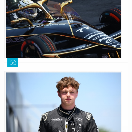
Il weekend del Miami E-Prix si è aperto con una sessione dedicata ai
rookie. Durante l'attività è poi stato intervistato Taylor Barnard, che
proprio lo scorso anno era uno degli esordienti nella categoria elettrica:
queste le sue parole
LEGGI TUTTO
DS Penske, Nikita Bedrin torna in
macchina per i Rookie Test di Miami
Giuseppe Cianci
19 gennaio 2026
732
È arrivata pochi minuti fa la notizia che Nikita Bedrin parteciperà ai rookie
test di Miami con la DS Penske: tutti i dettagli
LEGGI TUTTO