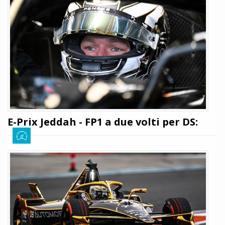
Giuseppe Cianci
13 marzo 2026
233
Anche la DS Penske ha ufficializzato la propria line-up in vista dei rookie
test di Madrid del prossimo 22 marzo. Il team americano punterà sulla
coppia russa formata da Bedrin e Kvyat: tutti i dettagli
LEGGI TUTTO
E-Prix Jeddah - FP1 a due volti per DS:
Gunther davanti a tutti. Problemi per
Barnard
Giuseppe Cianci
12 febbraio 2026
258
La Formula E è tornata in azione, e per l'occasione, questo weekend
disputerà il primo round doppio della stagione. Al termine delle FP1
questa è la classifica
LEGGI TUTTO