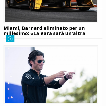
Miami, Barnard eliminato per un
millesimo: «La gara sarà un'altra
storia»
Giuseppe Cianci
31 gennaio 2026
309
Taylor Barnard è stato eliminato in qualifica da Felipe Drugovich per un
solo millesimo durante l'ultimo quarto di finale dell'E-Prix di Miami. Una
volta sceso dalla sua vettura ha poi espresso la sua opinione su quanto
accaduto in pista: i dettagli
LEGGI TUTTO