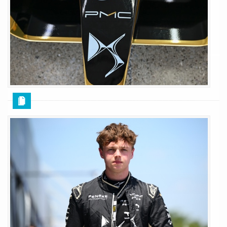
qualifiche e l'E-Prix in programma domani. L'obiettivo del team è infatti
quello di risalire in classifica: i dettagli
LEGGI TUTTO
UFFICIALE - DS Automobiles lascia la
Formula E
Giuseppe Cianci
19 marzo 2026
622
È di pochi minuti fa l'annuncio che al termine della stagione in corso DS
Automobiles lascerà il campionato mondiale di Formula E per dedicarsi a
nuovi progetti: tutti i dettagli
LEGGI TUTTO