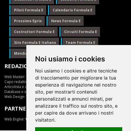
Piloti Formula E
Calendario Formula E
Prossimo Eprix
News Formula E
Costruttori Formula E
Circuiti Formula E
Sito Formula E Italiano
Team Formula E
Mondiale Formula E
Formula E
Noi usiamo i cookies
REDAZIONE
Noi usiamo i cookies e altre tecniche
Web Master:
Ing.Daniele Muscarella
di tracciamento per migliorare la tua
Capo redattore:
Giuseppe Cianci
esperienza di navigazione nel nostro
Articolista e opinionista:
Giuseppe Cianci
sito, per mostrarti contenuti
Database e statistiche:
Marcella Toschi
Web Design:
Vittorio Arena
personalizzati e annunci mirati, per
analizzare il traffico sul nostro sito, e
PARTNER
per capire da dove arrivano i nostri
Web Engine:
ViDa 3.0
visitatori.