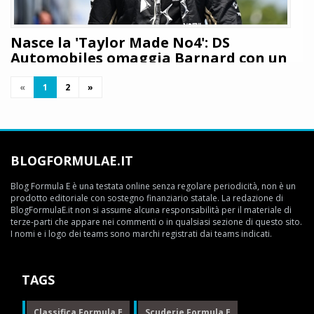
Nasce la 'Taylor Made No4': DS
Automobiles omaggia Barnard con un
concept unico
«
1
2
»
Giuseppe Cianci
9 gennaio 2026
665
La promessa della Formula E Taylor Barnard negli ultimi mesi si è
dedicato alla progettazione di un'auto stradale che poi la DS
Automobiles ha realizzato per omaggiarlo del suo ingresso in squadra:
BLOGFORMULAE.IT
tutti i dettagli
Blog Formula E è una testata online senza regolare periodicità, non è un
LEGGI TUTTO
prodotto editoriale con sostegno finanziario statale. La redazione di
BlogFormulaE.it non si assume alcuna responsabilità per il materiale di
terze-parti che appare nei commenti o in qualsiasi sezione di questo sito.
I nomi e i logo dei teams sono marchi registrati dai teams indicati.
TAGS
Classifica Formula E
Scuderie Formula E