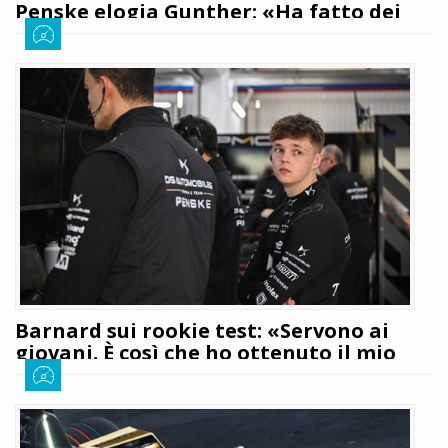
Penske elogia Gunther: «Ha fatto dei
grandi passi in avanti»
Giuseppe Cianci
31 gennaio 2026
330
Il CEO e team principal della DS Penske, Jay Penske, durante le FP2 di
Miami ha elogiato i suoi due piloti, concentrandosi soprattutto su
Maximilian Gunther e i passi in avanti fatti in termini di velocità: tutti i
dettagli
LEGGI TUTTO
Barnard sui rookie test: «Servono ai
giovani. È così che ho ottenuto il mio
sedile»
Giuseppe Cianci
30 gennaio 2026
570