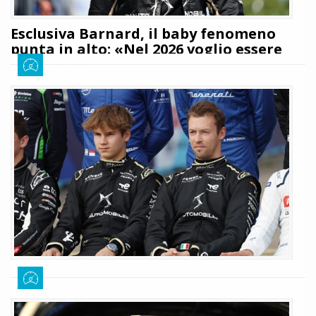
Esclusiva Barnard, il baby fenomeno
punta in alto: «Nel 2026 voglio essere
campione»
Giuseppe Cianci
18 marzo 2026
720
Oggi noi di blogformulae vi vogliamo portare dentro il box della DS
Penscke a conoscere meglio il giovanissimo talento britannico Taylor
Barnard. Abbiamo infatti avuto l'onore di poter fare insieme a lui una
lunga chiacchierata toccando diversi temi
LEGGI TUTTO
Rookie Test Madrid, DS Penske punta su
Bedrin e Kvyat: tutti i dettagli