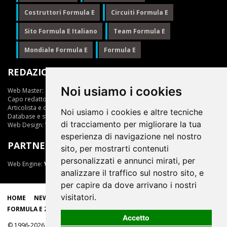
Costruttori Formula E
Circuiti Formula E
Sito Formula E Italiano
Team Formula E
Mondiale Formula E
Formula E
REDAZIONE
Noi usiamo i cookies
Web Master:
Ing.Daniele Muscarella
Capo redattore:
Giuseppe Cianci
Articolista e opinionista:
Giuseppe Cianci
Noi usiamo i cookies e altre tecniche
Database e statistiche:
Marcella Toschi
di tracciamento per migliorare la tua
Web Design:
Vittorio Arena
esperienza di navigazione nel nostro
PARTNER
sito, per mostrarti contenuti
personalizzati e annunci mirati, per
Web Engine:
ViDa 3.0
analizzare il traffico sul nostro sito, e
per capire da dove arrivano i nostri
visitatori.
HOME
NEWS
LIVE
EPRIX
CLASSIFICHE
SCUDERIE
FORMULA E ZONE
Accetto
© 1996-2026, tutti i marchi appartengono ai rispettivi proprietari