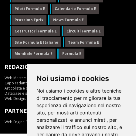
Piloti Formula E
Calendario Formula E
Prossimo Eprix
News Formula E
Costruttori Formula E
Circuiti Formula E
Sito Formula E Italiano
Team Formula E
Mondiale Formula E
Formula E
REDAZIONE
Noi usiamo i cookies
Web Master:
Ing.Daniele Muscarella
Capo redattore:
Giuseppe Cianci
Articolista e opinionista:
Giuseppe Cianci
Noi usiamo i cookies e altre tecniche
Database e statistiche:
Marcella Toschi
di tracciamento per migliorare la tua
Web Design:
Vittorio Arena
esperienza di navigazione nel nostro
PARTNER
sito, per mostrarti contenuti
personalizzati e annunci mirati, per
Web Engine:
ViDa 3.0
analizzare il traffico sul nostro sito, e
per capire da dove arrivano i nostri