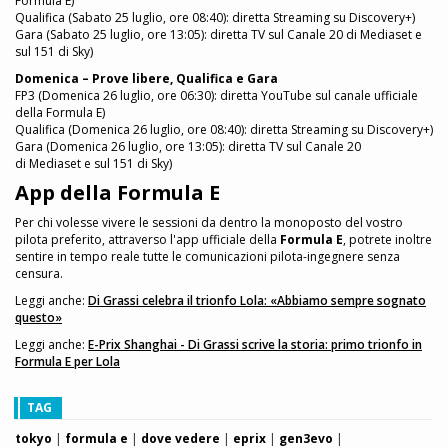
Formula E)
Qualifica (Sabato 25 luglio, ore 08:40): diretta Streaming su Discovery+)
Gara (Sabato 25 luglio, ore 13:05): diretta TV sul Canale 20 di Mediaset e
sul 151 di Sky)
Domenica
– Prove libere, Qualifica e Gara
FP3 (Domenica 26 luglio, ore 06:30): diretta YouTube sul canale ufficiale
della Formula E)
Qualifica (Domenica 26 luglio, ore 08:40): diretta Streaming su Discovery+)
Gara (Domenica 26 luglio, ore 13:05): diretta TV sul Canale 20
di Mediaset e sul 151 di Sky)
App della Formula E
Per chi volesse vivere le sessioni da dentro la monoposto del vostro
pilota preferito, attraverso l'app ufficiale della
Formula E
, potrete inoltre
sentire in tempo reale tutte le comunicazioni pilota-ingegnere senza
censura.
Leggi anche:
Di Grassi celebra il trionfo Lola: «Abbiamo sempre sognato
questo»
Leggi anche:
E-Prix Shanghai - Di Grassi scrive la storia: primo trionfo in
Formula E per Lola
TAG
tokyo
|
formula e
|
dove vedere
|
eprix
|
gen3evo
|