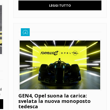
LEGGI TUTTO
il
e
GEN4, Opel suona la carica:
svelata la nuova monoposto
tedesca