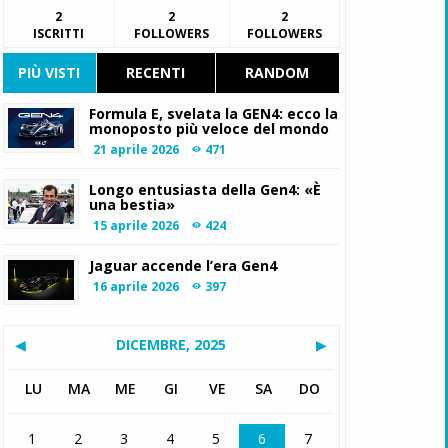
2
2
2
ISCRITTI
FOLLOWERS
FOLLOWERS
PIÙ VISTI
RECENTI
RANDOM
Formula E, svelata la GEN4: ecco la
monoposto più veloce del mondo
21 aprile 2026
471
Longo entusiasta della Gen4: «È
una bestia»
15 aprile 2026
424
Jaguar accende l’era Gen4
16 aprile 2026
397
◀
DICEMBRE, 2025
▶
LU
MA
ME
GI
VE
SA
DO
1
2
3
4
5
6
7