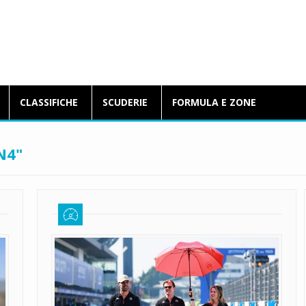
BlogFormulaE.it
CLASSIFICHE
SCUDERIE
FORMULA E ZONE
N4"