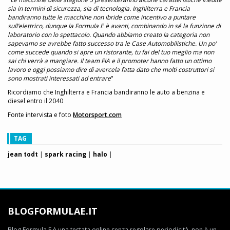
sia in termini di sicurezza, sia di tecnologia. Inghilterra e Francia
bandiranno tutte le macchine non ibride come incentivo a puntare
sull’elettrico, dunque la Formula E è avanti, combinando in sé la funzione di
laboratorio con lo spettacolo. Quando abbiamo creato la categoria non
sapevamo se avrebbe fatto successo tra le Case Automobilistiche. Un po’
come succede quando si apre un ristorante, tu fai del tuo meglio ma non
sai chi verrà a mangiare. Il team FIA e il promoter hanno fatto un ottimo
lavoro e oggi possiamo dire di avercela fatta dato che molti costruttori si
sono mostrati interessati ad entrare
"
Ricordiamo che Inghilterra e Francia bandiranno le auto a benzina e
diesel entro il 2040
Fonte intervista e foto
Motorsport.com
TAG
jean todt
|
spark racing
|
halo
|
BLOGFORMULAE.IT
Blog Formula E è una testata online senza regolare periodicità, non è un