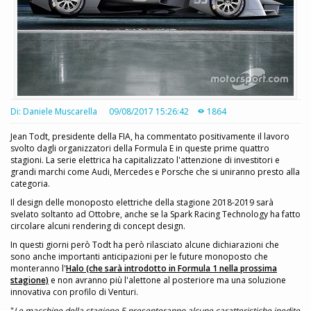
Di: Daniele Muscarella
09/08/2017 15:26:42
1864
Jean Todt, presidente della FIA, ha commentato positivamente il lavoro
svolto dagli organizzatori della Formula E in queste prime quattro
stagioni. La serie elettrica ha capitalizzato l'attenzione di investitori e
grandi marchi come Audi, Mercedes e Porsche che si uniranno presto alla
categoria.
Il design delle monoposto elettriche della stagione 2018-2019 sarà
svelato soltanto ad Ottobre, anche se la Spark Racing Technology ha fatto
circolare alcuni rendering di concept design.
In questi giorni però Todt ha però rilasciato alcune dichiarazioni che
sono anche importanti anticipazioni per le future monoposto che
monteranno l'
Halo (che sarà introdotto in Formula 1 nella prossima
stagione)
e non avranno più l'alettone al posteriore ma una soluzione
innovativa con profilo di Venturi.
"
Le macchine della stagione 5 presenteranno alcune caratteristiche inedite