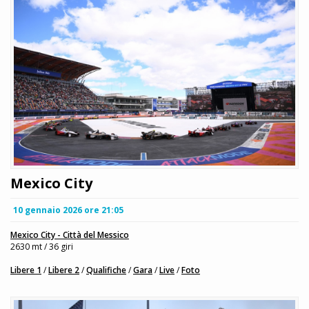
Mexico City
10 gennaio 2026 ore 21:05
Mexico City - Città del Messico
2630 mt / 36 giri
Libere 1
/
Libere 2
/
Qualifiche
/
Gara
/
Live
/
Foto