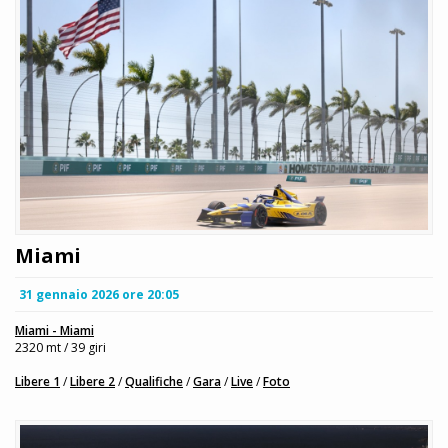
Miami
31 gennaio 2026 ore 20:05
Miami - Miami
2320 mt / 39 giri
Libere 1
/
Libere 2
/
Qualifiche
/
Gara
/
Live
/
Foto