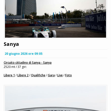
Sanya
20 giugno 2026 ore 09:05
Circuito cittadino di Sanya - Sanya
2520 mt / 37 giri
Libere 1
/
Libere 2
/
Qualifiche
/
Gara
/
Live
/
Foto