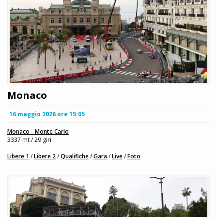
Monaco
16 maggio 2026 ore 15:05
Monaco - Monte Carlo
3337 mt / 29 giri
Libere 1
/
Libere 2
/
Qualifiche
/
Gara
/
Live
/
Foto