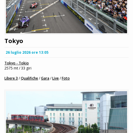
Tokyo
26 luglio 2026 ore 13:05
Tokyo - Tokio
2575 mt / 33 giri
Libere 3
/
Qualifiche
/
Gara
/
Live
/
Foto