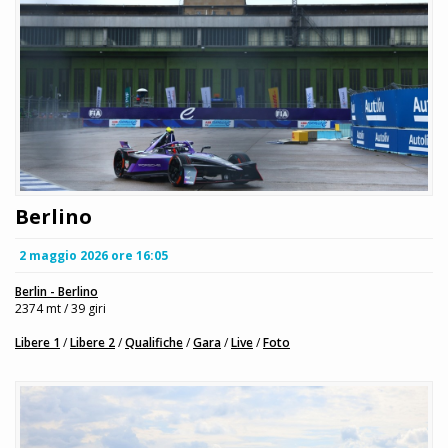
Berlino
2 maggio 2026 ore 16:05
Berlin - Berlino
2374 mt / 39 giri
Libere 1
/
Libere 2
/
Qualifiche
/
Gara
/
Live
/
Foto