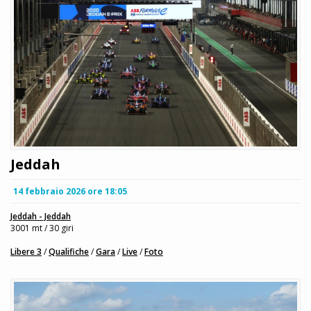
Jeddah
14 febbraio 2026 ore 18:05
Jeddah - Jeddah
3001 mt / 30 giri
Libere 3
/
Qualifiche
/
Gara
/
Live
/
Foto