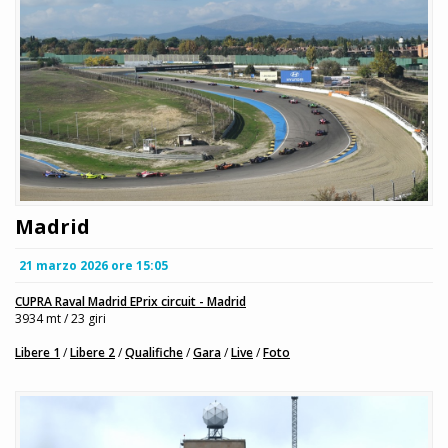
Madrid
21 marzo 2026 ore 15:05
CUPRA Raval Madrid EPrix circuit - Madrid
3934 mt / 23 giri
Libere 1
/
Libere 2
/
Qualifiche
/
Gara
/
Live
/
Foto