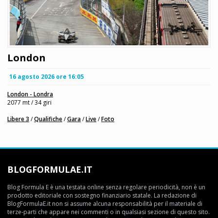
London
16 agosto 2026 ore 16:05
London - Londra
2077 mt / 34 giri
Libere 3
/
Qualifiche
/
Gara
/
Live
/
Foto
BLOGFORMULAE.IT
Blog Formula E è una testata online senza regolare periodicità, non è un
prodotto editoriale con sostegno finanziario statale. La redazione di
BlogFormulaE.it non si assume alcuna responsabilità per il materiale di
terze-parti che appare nei commenti o in qualsiasi sezione di questo sito.