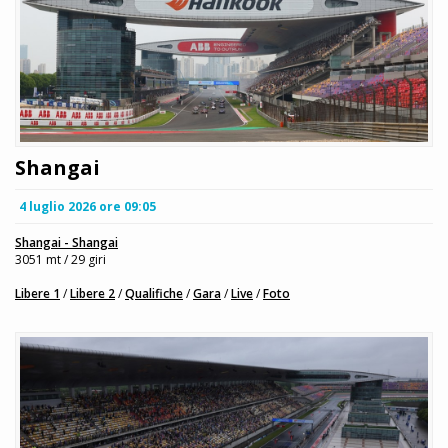
Shangai
4 luglio 2026 ore 09:05
Shangai - Shangai
3051 mt / 29 giri
Libere 1
/
Libere 2
/
Qualifiche
/
Gara
/
Live
/
Foto