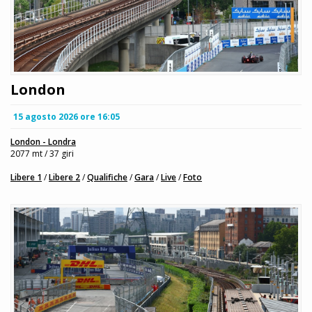
London
15 agosto 2026 ore 16:05
London - Londra
2077 mt / 37 giri
Libere 1
/
Libere 2
/
Qualifiche
/
Gara
/
Live
/
Foto