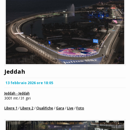
Jeddah
13 febbraio 2026 ore 18:05
Jeddah - Jeddah
3001 mt / 31 giri
Libere 1
/
Libere 2
/
Qualifiche
/
Gara
/
Live
/
Foto