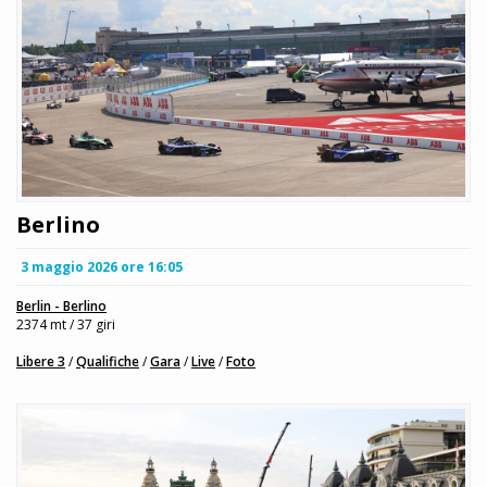
Berlino
3 maggio 2026 ore 16:05
Berlin - Berlino
2374 mt / 37 giri
Libere 3
/
Qualifiche
/
Gara
/
Live
/
Foto