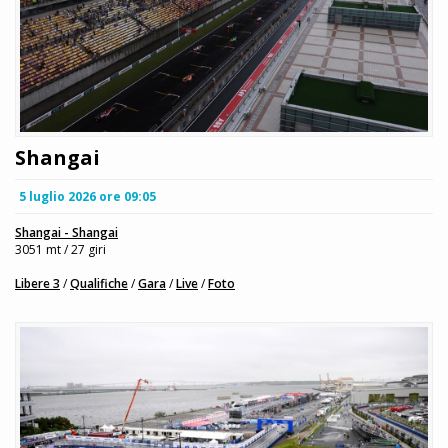
Shangai
5 luglio 2026 ore 09:05
Shangai - Shangai
3051 mt / 27 giri
Libere 3
/
Qualifiche
/
Gara
/
Live
/
Foto