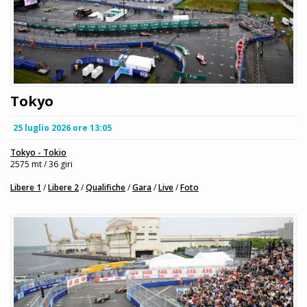
Tokyo
25 luglio 2026 ore 13:05
Tokyo - Tokio
2575 mt / 36 giri
Libere 1
/
Libere 2
/
Qualifiche
/
Gara
/
Live
/
Foto