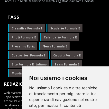
I nomi e i logo dei teams sono marchi registrati dai teams indicati.
TAGS
Classifica Formula E
Scuderie Formula E
Piloti Formula E
Calendario Formula E
Prossimo Eprix
News Formula E
Costruttori Formula E
Circuiti Formula E
Sito Formula E Italiano
Team Formula E
Mondiale Formula E
Formula E
Noi usiamo i cookies
REDAZIONE
Noi usiamo i cookies e altre tecniche
Web Master:
Ing.Daniele Muscarella
di tracciamento per migliorare la tua
Capo redattore:
Giuseppe Cianci
esperienza di navigazione nel nostro
Articolista e opinionista:
Giuseppe Cianci
sito, per mostrarti contenuti
Database e statistiche:
Marcella Toschi