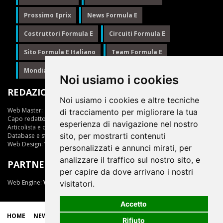
Prossimo Eprix
News Formula E
Costruttori Formula E
Circuiti Formula E
Sito Formula E Italiano
Team Formula E
Mondiale Formula E
Formula E
Noi usiamo i cookies
REDAZIONE
Noi usiamo i cookies e altre tecniche
Web Master:
Ing.Daniele Muscarella
di tracciamento per migliorare la tua
Capo redattore:
Giuseppe Cianci
esperienza di navigazione nel nostro
Articolista e opinionista:
Giuseppe Cianci
sito, per mostrarti contenuti
Database e statistiche:
Marcella Toschi
Web Design:
Vittorio Arena
personalizzati e annunci mirati, per
analizzare il traffico sul nostro sito, e
PARTNER
per capire da dove arrivano i nostri
Web Engine:
ViDa 3.0
visitatori.
Accetto
HOME
NEWS
LIVE
EPRIX
CLASSIFICHE
SCUDERIE
Rifiuto