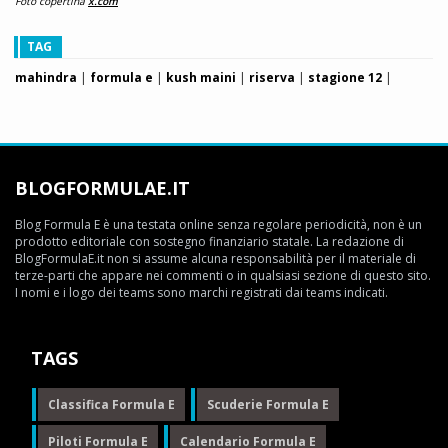
Foto copertina
x.com
TAG
mahindra
|
formula e
|
kush maini
|
riserva
|
stagione 12
|
BLOGFORMULAE.IT
Blog Formula E è una testata online senza regolare periodicità, non è un
prodotto editoriale con sostegno finanziario statale. La redazione di
BlogFormulaE.it non si assume alcuna responsabilità per il materiale di
terze-parti che appare nei commenti o in qualsiasi sezione di questo sito.
I nomi e i logo dei teams sono marchi registrati dai teams indicati.
TAGS
Classifica Formula E
Scuderie Formula E
Piloti Formula E
Calendario Formula E