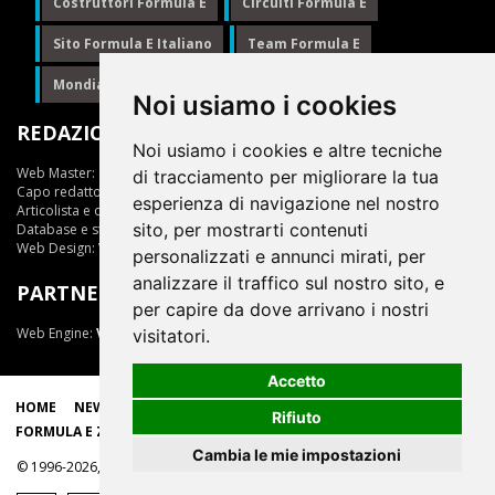
Costruttori Formula E
Circuiti Formula E
Sito Formula E Italiano
Team Formula E
Mondiale Formula E
Formula E
Noi usiamo i cookies
REDAZIONE
Noi usiamo i cookies e altre tecniche
Web Master:
Ing.Daniele Muscarella
di tracciamento per migliorare la tua
Capo redattore:
Giuseppe Cianci
esperienza di navigazione nel nostro
Articolista e opinionista:
Giuseppe Cianci
sito, per mostrarti contenuti
Database e statistiche:
Marcella Toschi
Web Design:
Vittorio Arena
personalizzati e annunci mirati, per
analizzare il traffico sul nostro sito, e
PARTNER
per capire da dove arrivano i nostri
Web Engine:
ViDa 3.0
visitatori.
Accetto
HOME
NEWS
LIVE
EPRIX
CLASSIFICHE
SCUDERIE
Rifiuto
FORMULA E ZONE
Cambia le mie impostazioni
© 1996-2026, tutti i marchi appartengono ai rispettivi proprietari