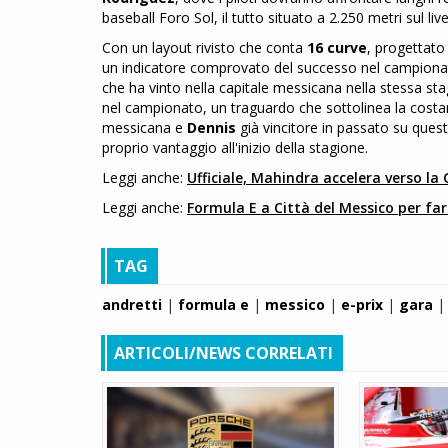
baseball Foro Sol, il tutto situato a 2.250 metri sul liv
Con un layout rivisto che conta
16 curve
, progettato 
un indicatore comprovato del successo nel campionat
che ha vinto nella capitale messicana nella stessa st
nel campionato, un traguardo che sottolinea la costan
messicana e
Dennis
già vincitore in passato su quest
proprio vantaggio all'inizio della stagione.
Leggi anche:
Ufficiale, Mahindra accelera verso la
Leggi anche:
Formula E a Città del Messico per far
TAG
andretti
|
formula e
|
messico
|
e-prix
|
gara
|
ARTICOLI/NEWS CORRELATI