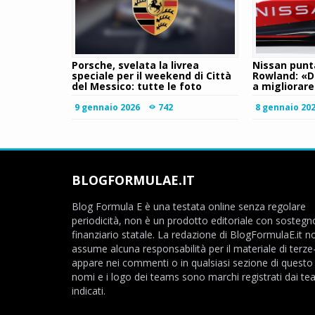
Porsche, svelata la livrea
Nissan punta
speciale per il weekend di Città
Rowland: «D
del Messico: tutte le foto
a migliorar
9 gennaio 2026
742
8 gennaio 20
BLOGFORMULAE.IT
Blog Formula E è una testata online senza regolare
periodicità, non è un prodotto editoriale con sostegn
finanziario statale. La redazione di BlogFormulaE.it no
assume alcuna responsabilità per il materiale di terze
appare nei commenti o in qualsiasi sezione di questo s
nomi e i logo dei teams sono marchi registrati dai t
indicati.