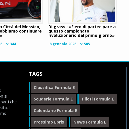
 Città del Messico,
Di grassi: «Fiero di partecipare a
obbiamo continuare
questo campionato
e»
rivoluzionario dal primo giorno»
26
344
8 gennaio 2026
585
TAGS
Classifica Formula E
o
n si
Scuderie Formula E
Piloti Formula E
-parti che
ito. I
Calendario Formula E
eams
Prossimo Eprix
News Formula E