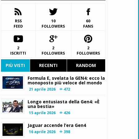
RSS
10
60
FEED
FOLLOWERS
FANS
2
2
2
ISCRITTI
FOLLOWERS
FOLLOWERS
PIÙ VISTI
RECENTI
RANDOM
Formula E, svelata la GEN4: ecco la
monoposto più veloce del mondo
21 aprile 2026
472
Longo entusiasta della Gen4: «È
una bestia»
15 aprile 2026
426
Jaguar accende l’era Gen4
16 aprile 2026
398