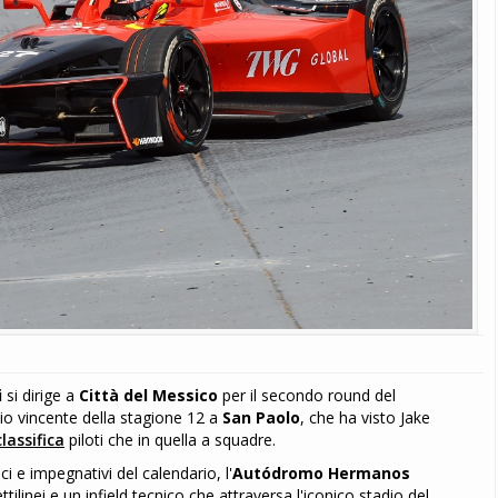
i
si dirige a
Città del Messico
per il secondo round del
io vincente della stagione 12 a
San Paolo
, che ha visto Jake
classifica
piloti che in quella a squadre.
ci e impegnativi del calendario, l'
Autódromo Hermanos
ttilinei e un infield tecnico che attraversa l'iconico stadio del