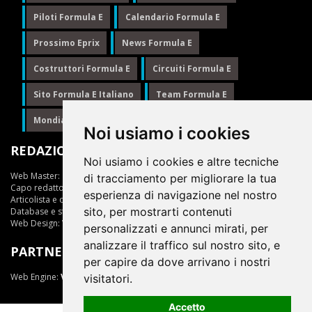
Piloti Formula E
Calendario Formula E
Prossimo Eprix
News Formula E
Costruttori Formula E
Circuiti Formula E
Sito Formula E Italiano
Team Formula E
Mondiale Formula E
Formula E
Noi usiamo i cookies
REDAZIONE
Noi usiamo i cookies e altre tecniche
Web Master:
Ing.Daniele Muscarella
di tracciamento per migliorare la tua
Capo redattore:
Giuseppe Cianci
esperienza di navigazione nel nostro
Articolista e opinionista:
Giuseppe Cianci
sito, per mostrarti contenuti
Database e statistiche:
Marcella Toschi
Web Design:
Vittorio Arena
personalizzati e annunci mirati, per
analizzare il traffico sul nostro sito, e
PARTNER
per capire da dove arrivano i nostri
Web Engine:
ViDa 3.0
visitatori.
Accetto