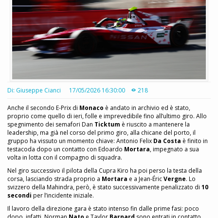
Di: Giuseppe Cianci
17/05/2026 16:30:00
218
Anche il secondo E-Prix di
Monaco
è andato in archivio ed è stato,
proprio come quello di ieri, folle e imprevedibile fino all’ultimo giro. Allo
spegnimento dei semafori Dan
Ticktum
è riuscito a mantenere la
leadership, ma già nel corso del primo giro, alla chicane del porto, il
gruppo ha vissuto un momento chiave: Antonio Felix
Da Costa
è finito in
testacoda dopo un contatto con Edoardo
Mortara
, impegnato a sua
volta in lotta con il compagno di squadra.
Nel giro successivo il pilota della Cupra Kiro ha poi perso la testa della
corsa, lasciando strada proprio a
Mortara
e a Jean-Éric
Vergne
. Lo
svizzero della Mahindra, però, è stato successivamente penalizzato di
10
secondi
per l’incidente iniziale.
Il lavoro della direzione gara è stato intenso fin dalle prime fasi: poco
dopo, infatti, Norman
Nato
e Taylor
Barnard
sono entrati in contatto