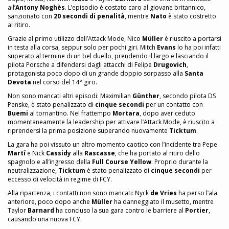
all’
Antony Noghès
. L’episodio è costato caro al giovane britannico,
sanzionato con
20 secondi di penalità
, mentre
Nato
è stato costretto
al ritiro.
Grazie al primo utilizzo dell’Attack Mode, Nico
Müller
è riuscito a portarsi
in testa alla corsa, seppur solo per pochi giri. Mitch
Evans
lo ha poi infatti
superato al termine di un bel duello, prendendo il largo e lasciando il
pilota Porsche a difendersi dagli attacchi di Felipe
Drugovich
,
protagonista poco dopo di un grande doppio sorpasso alla
Santa
Devota
nel corso del 14° giro.
Non sono mancati altri episodi: Maximilian
Günther
, secondo pilota DS
Penske, è stato penalizzato di
cinque secondi
per un contatto con
Buemi
al tornantino. Nel frattempo
Mortara
, dopo aver ceduto
momentaneamente la leadership per attivare l’Attack Mode, è riuscito a
riprendersi la prima posizione superando nuovamente
Ticktum
.
La gara ha poi vissuto un altro momento caotico con l’incidente tra Pepe
Martí
e Nick
Cassidy
alla
Rascasse
, che ha portato al ritiro dello
spagnolo e all’ingresso della
Full Course Yellow
. Proprio durante la
neutralizzazione,
Ticktum
è stato penalizzato di
cinque secondi
per
eccesso di velocità in regime di FCY.
Alla ripartenza, i contatti non sono mancati: Nyck
de Vries
ha perso l’ala
anteriore, poco dopo anche
Müller
ha danneggiato il musetto, mentre
Taylor
Barnard
ha concluso la sua gara contro le barriere al
Portier
,
causando una nuova FCY.