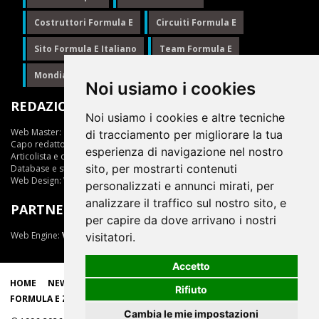
Costruttori Formula E
Circuiti Formula E
Sito Formula E Italiano
Team Formula E
Mondiale Formula E
Formula E
Noi usiamo i cookies
REDAZIONE
Noi usiamo i cookies e altre tecniche
Web Master:
Ing.Daniele Muscarella
di tracciamento per migliorare la tua
Capo redattore:
Giuseppe Cianci
esperienza di navigazione nel nostro
Articolista e opinionista:
Giuseppe Cianci
sito, per mostrarti contenuti
Database e statistiche:
Marcella Toschi
Web Design:
Vittorio Arena
personalizzati e annunci mirati, per
analizzare il traffico sul nostro sito, e
PARTNER
per capire da dove arrivano i nostri
Web Engine:
ViDa 3.0
visitatori.
Accetto
HOME
NEWS
LIVE
EPRIX
CLASSIFICHE
SCUDERIE
Rifiuto
FORMULA E ZONE
Cambia le mie impostazioni