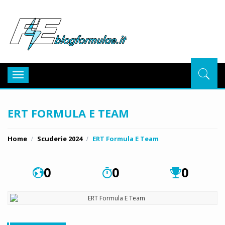
BlogFor
Toggle
navigation
ERT FORMULA E TEAM
Home
Scuderie 2024
ERT Formula E Team
0
0
0