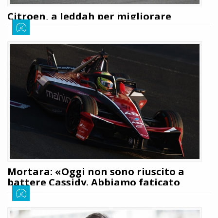
Citroen, a Jeddah per migliorare
sempre di più
Giuseppe Cianci
11 febbraio 2026
280
Il team francese Citroen Racing è pronto ad affrontare il fise settimana di
Jeddah cercando di migliorare sempre più la sua prestazione. Dopo una
piccola debacle a Miami i due piloti si sono infatti detti carichi per il
doppio round che li attende domani
LEGGI TUTTO
Mortara: «Oggi non sono riuscito a
battere Cassidy. Abbiamo faticato
molto»
Giuseppe Cianci
10 gennaio 2026
351