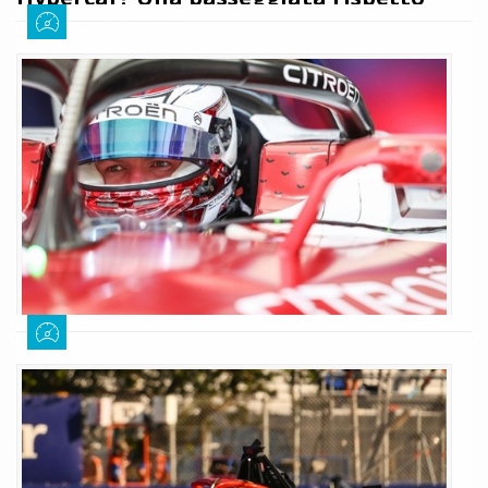
alle GEN3 Evo»
Giuseppe Cianci
14 dicembre 2025
459
Nick Cassidy durante la stagione 2026 disputerà sia il campionato di
Formula E, che quello FIA WEC. Dopo aver testato le Hypercar in Bahrain
si è poi lasciato andare ad un commento dove ha paragonato le due
vetture: tutti i dettagli
LEGGI TUTTO
Cassidy conquista il podio a San Paolo:
«Sono contento, risultato inaspettato»
Sofia D'Eramo
6 dicembre 2025
383
La scuderia francese inizia la stagione alla grande. Nick Cassidy porta la
vettura sul podio a San Paolo, ecco le sue parole.