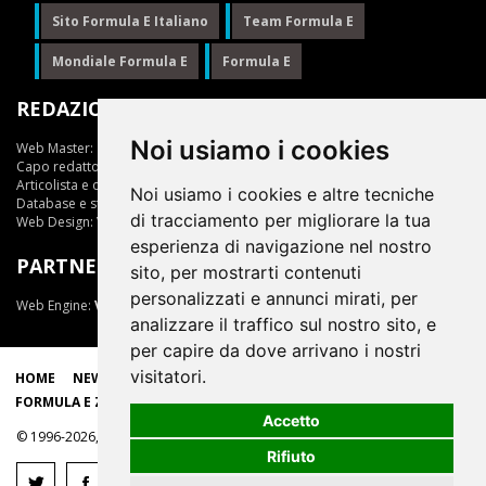
Sito Formula E Italiano
Team Formula E
Mondiale Formula E
Formula E
REDAZIONE
Noi usiamo i cookies
Web Master:
Ing.Daniele Muscarella
Capo redattore:
Giuseppe Cianci
Articolista e opinionista:
Giuseppe Cianci
Noi usiamo i cookies e altre tecniche
Database e statistiche:
Marcella Toschi
di tracciamento per migliorare la tua
Web Design:
Vittorio Arena
esperienza di navigazione nel nostro
PARTNER
sito, per mostrarti contenuti
personalizzati e annunci mirati, per
Web Engine:
ViDa 3.0
analizzare il traffico sul nostro sito, e
per capire da dove arrivano i nostri
visitatori.
HOME
NEWS
LIVE
EPRIX
CLASSIFICHE
SCUDERIE
FORMULA E ZONE
Accetto
© 1996-2026, tutti i marchi appartengono ai rispettivi proprietari
Rifiuto