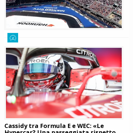
E-Prix Città del Messico: Nick Cassidy
conquista la prima vittoria con Citroën
Sofia D'Eramo
10 gennaio 2026
676
Si chiude la seconda gara della stagione. In Messico vince Cassidy,
seguito da Mortara e Rowland. Dopo solo due gare dal debutto, la
Citroën porta a casa la sua prima vittoria.
LEGGI TUTTO
Cassidy tra Formula E e WEC: «Le
Hypercar? Una passeggiata rispetto