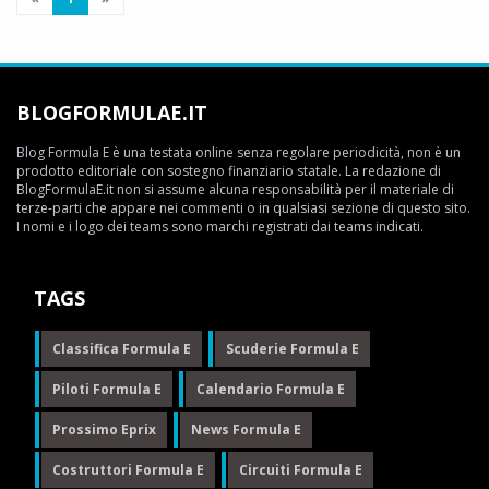
«Sono qui grazie a Vergne»
Giuseppe Cianci
30 novembre 2025
390
Dopo tre anni in Jaguar, Nick Cassidy è pronto a iniziare un nuovo
BLOGFORMULAE.IT
capitolo con la Citroën: le sue parole ad una settimana dal debutto
Blog Formula E è una testata online senza regolare periodicità, non è un
LEGGI TUTTO
prodotto editoriale con sostegno finanziario statale. La redazione di
BlogFormulaE.it non si assume alcuna responsabilità per il materiale di
terze-parti che appare nei commenti o in qualsiasi sezione di questo sito.
I nomi e i logo dei teams sono marchi registrati dai teams indicati.
TAGS
Classifica Formula E
Scuderie Formula E
Piloti Formula E
Calendario Formula E
Prossimo Eprix
News Formula E
Costruttori Formula E
Circuiti Formula E