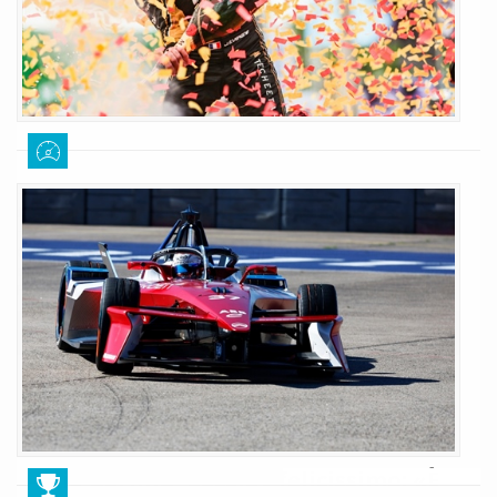
Citroen, si torna a Sanya: Vergne
ritrova il circuito del suo trionfo
Giuseppe Cianci
16 giugno 2026
192
Questo fine settimana la Formula E tornerà dopo sette anni sul circuito
cittadino di Sanya, proprio dove Vegne strappò agli avversari la vittoria.
Per Cassidy si tratterà invece del debutto sul tracciato cinese
LEGGI TUTTO
E-Prix Berlino, Cassidy felicissimo: «È