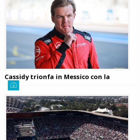
Edoardo Mortara, arrivato secondo all'E-Prix di Città del Messico, ha
parlato ai microfoni della Formula E subito dopo essere sceso dalla sua
monoposto all'interno dell'iconico stadio Foro Sol dell'autodromo
Hermanos Rodriguez: le sue parole
LEGGI TUTTO
Cassidy trionfa in Messico con la
Citroen: «Non immaginavo potesse
accadere oggi»
Giuseppe Cianci
10 gennaio 2026
308
Cassidy trionfa a Città del Messico e scrive la storia della Citroen che, al
suo secondo E-Prix in Formula E, ha già conquistato il gradino più alto del
podio: le sue parole
LEGGI TUTTO