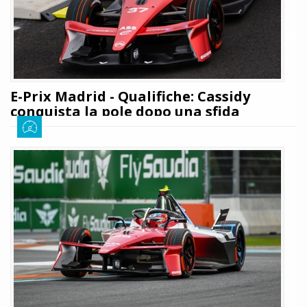
LEGGI TUTTO
E-Prix Madrid - Qualifiche: Cassidy
conquista la pole dopo una sfida
all'ultimo decimo
Giuseppe Cianci
21 marzo 2026
227
A Madrid si sono appena concluse le qualifiche valide per il sesto round
della stagione di Formula E che scatterà questo pomeriggio sul tracciato
di Jarama: leggi la cronaca della sessione e scopri chi partirà in pole
position
LEGGI TUTTO