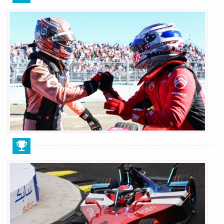
stata una gara fantastica oggi»
Giuseppe Cianci
2 maggio 2026
177
Nick Cassidy si è detto felicissimo al termine dell'E-Prix di Berlino,
nonostante non sia riuscito a terminare sul gradino più alto del podio: le
sue parole
LEGGI TUTTO
E-Prix Berlino: prima vittoria in FE per
Nico Muller, secondo Cassidy
Daniele Muscarella
2 maggio 2026
192
Nico Müller ha conquistato la sua prima vittoria in Formula E nella Gara 1
dell’ePrix di Berlino, aprendo nel modo più emozionante il double-
header sul circuito ricavato nell’ex aeroporto di Tempelhof.