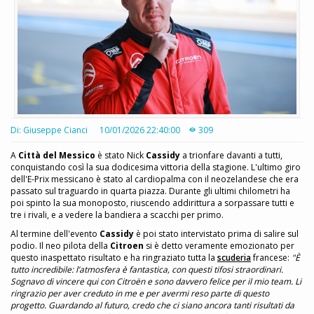
Di: Giuseppe Cianci
10/01/2026 22:40:00
309
A
Città del Messico
è stato Nick
Cassidy
a trionfare davanti a tutti,
conquistando così la sua dodicesima vittoria della stagione. L'ultimo giro
dell'E-Prix messicano è stato al cardiopalma con il neozelandese che era
passato sul traguardo in quarta piazza. Durante gli ultimi chilometri ha
poi spinto la sua monoposto, riuscendo addirittura a sorpassare tutti e
tre i rivali, e a vedere la bandiera a scacchi per primo.
Al termine dell'evento
Cassidy
è poi stato intervistato prima di salire sul
podio. Il neo pilota della
Citroen
si è detto veramente emozionato per
questo inaspettato risultato e ha ringraziato tutta la
scuderia
francese:
"È
tutto incredibile: l’atmosfera è fantastica, con questi tifosi straordinari.
Sognavo di vincere qui con Citroën e sono davvero felice per il mio team. Li
ringrazio per aver creduto in me e per avermi reso parte di questo
progetto. Guardando al futuro, credo che ci siano ancora tanti risultati da