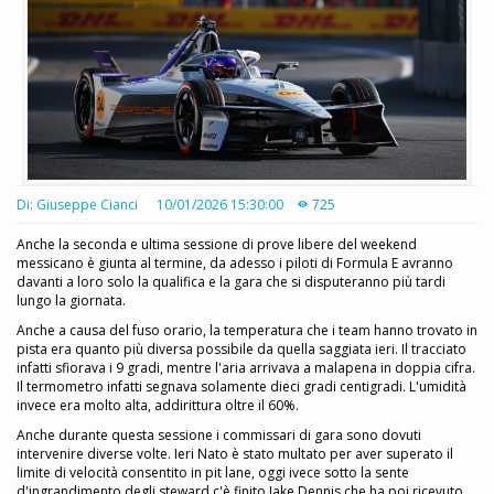
Di: Giuseppe Cianci
10/01/2026 15:30:00
725
Anche la seconda e ultima sessione di prove libere del weekend
messicano è giunta al termine, da adesso i piloti di Formula E avranno
davanti a loro solo la qualifica e la gara che si disputeranno più tardi
lungo la giornata.
Anche a causa del fuso orario, la temperatura che i team hanno trovato in
pista era quanto più diversa possibile da quella saggiata ieri. Il tracciato
infatti sfiorava i 9 gradi, mentre l'aria arrivava a malapena in doppia cifra.
Il termometro infatti segnava solamente dieci gradi centigradi. L'umidità
invece era molto alta, addirittura oltre il 60%.
Anche durante questa sessione i commissari di gara sono dovuti
intervenire diverse volte. Ieri Nato è stato multato per aver superato il
limite di velocità consentito in pit lane, oggi ivece sotto la sente
d'ingrandimento degli steward c'è finito Jake Dennis che ha poi ricevuto