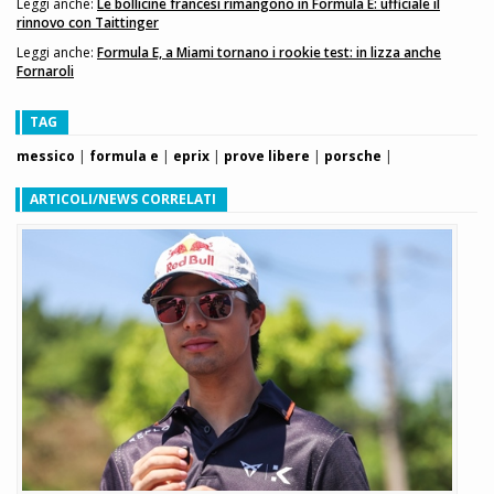
Leggi anche:
Le bollicine francesi rimangono in Formula E: ufficiale il
rinnovo con Taittinger
Leggi anche:
Formula E, a Miami tornano i rookie test: in lizza anche
Fornaroli
TAG
messico
|
formula e
|
eprix
|
prove libere
|
porsche
|
ARTICOLI/NEWS CORRELATI