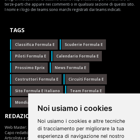
terze-parti che appare nei commenti o in qualsiasi sezione di questo sito.
I nomi e i logo dei teams sono marchi registrati dai teams indicati.
TAGS
Classifica Formula E
Scuderie Formula E
Piloti Formula E
Calendario Formula E
Prossimo Eprix
News Formula E
Costruttori Formula E
Circuiti Formula E
Sito Formula E Italiano
Team Formula E
Mondiale Formula E
Formula E
Noi usiamo i cookies
REDAZIONE
Noi usiamo i cookies e altre tecniche
Web Master:
Ing.Daniele Muscarella
di tracciamento per migliorare la tua
Capo redattore:
Giuseppe Cianci
esperienza di navigazione nel nostro
Articolista e opinionista:
Giuseppe Cianci