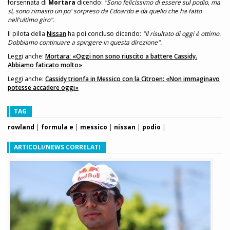
forsennata di
Mortara
dicendo:
"Sono felicissimo di essere sul podio, ma
sì, sono rimasto un po' sorpreso da Edoardo e da quello che ha fatto
nell'ultimo giro".
Il pilota della
Nissan
ha poi concluso dicendo:
"Il risultato di oggi è ottimo.
Dobbiamo continuare a spingere in questa direzione".
Leggi anche:
Mortara: «Oggi non sono riuscito a battere Cassidy.
Abbiamo faticato molto»
Leggi anche:
Cassidy trionfa in Messico con la Citroen: «Non immaginavo
potesse accadere oggi»
TAG
rowland
|
formula e
|
messico
|
nissan
|
podio
|
ARTICOLI/NEWS CORRELATI