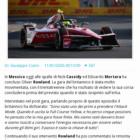
Di: Giuseppe Cianci
11/01/2026 00:10:00
367
In
Messico
oggi alle spalle di Nick
Cassidy
ed Edoardo
Mortara
ha
concluso Oliver
Rowland
. La gara del britannico è stata molto
movimentata, con il trentatreenne che ha rischiato di vedere la sua corsa
concludersi prima del previsto quando è stato sospinto sull'erba.
Intervistato nel post gara, parlando proprio di questo episodio il
britannico ha dichiarato:
"Sono stato uno dei primi a prendere l'Attack
Mode. Quando è uscita la Full Course Yellow, e ho perso cinque posizioni,
ho pensato che la mia gara fosse finita. Ma siamo stati davvero bravi
e siamo riusciti a conservare l'energia necessaria per essere veloci
durante gli iltimi giri. Il passo è stato la chiave di tutto".
Continuando il suo intervento
Rowland
ha poi commentato la rimonta