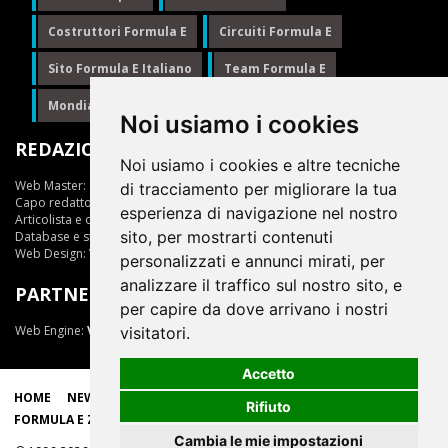
Costruttori Formula E
Circuiti Formula E
Sito Formula E Italiano
Team Formula E
Mondiale Formula E
Formula E
Noi usiamo i cookies
REDAZIONE
Noi usiamo i cookies e altre tecniche
Web Master:
Ing.Daniele Muscarella
di tracciamento per migliorare la tua
Capo redattore:
Giuseppe Cianci
esperienza di navigazione nel nostro
Articolista e opinionista:
Giuseppe Cianci
sito, per mostrarti contenuti
Database e statistiche:
Marcella Toschi
Web Design:
Vittorio Arena
personalizzati e annunci mirati, per
analizzare il traffico sul nostro sito, e
PARTNER
per capire da dove arrivano i nostri
Web Engine:
ViDa 3.0
visitatori.
Accetto
HOME
NEWS
LIVE
EPRIX
CLASSIFICHE
SCUDERIE
Rifiuto
FORMULA E ZONE
Cambia le mie impostazioni