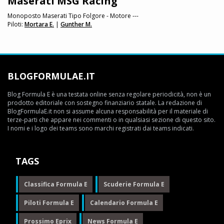
Maserati MSG Racing
Monoposto Maserati Tipo Folgore - Motore ---
Piloti:
Mortara E.
|
Gunther M.
BLOGFORMULAE.IT
Blog Formula E è una testata online senza regolare periodicità, non è un
prodotto editoriale con sostegno finanziario statale. La redazione di
BlogFormulaE.it non si assume alcuna responsabilità per il materiale di
terze-parti che appare nei commenti o in qualsiasi sezione di questo sito.
I nomi e i logo dei teams sono marchi registrati dai teams indicati.
TAGS
Classifica Formula E
Scuderie Formula E
Piloti Formula E
Calendario Formula E
Prossimo Eprix
News Formula E