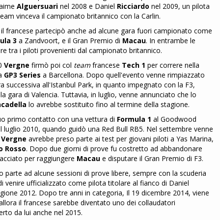
Jaime
Alguersuari
nel 2008 e Daniel
Ricciardo
nel 2009, un pilota
Team vinceva il campionato britannico con la Carlin.
 il francese partecipò anche ad alcune gara fuori campionato come
ula 3
a Zandvoort, e il Gran Premio di
Macau
. In entrambe le
ore tra i piloti provenienti dal campionato britannico.
10
Vergne
firmò poi col
team
francese
Tech 1
per correre nella
la
GP3 Series
a Barcellona. Dopo quell'evento venne rimpiazzato
a successiva all'Istanbul Park, in quanto impegnato con la F3,
la gara di Valencia. Tuttavia, in luglio, venne annunciato che lo
ncadella
lo avrebbe sostituito fino al termine della stagione.
suo primo contatto con una vettura di
Formula 1
al Goodwood
el luglio 2010, quando guidò una Red Bull RB5. Nel settembre venne
e
Vergne
avrebbe preso parte ai test per giovani piloti a Yas Marina,
o Rosso
. Dopo due giorni di prove fu costretto ad abbandonare
racciato per raggiungere
Macau
e disputare il Gran Premio di F3.
 parte ad alcune sessioni di prove libere, sempre con la scuderia
venire ufficializzato come pilota titolare al fianco di Daniel
agione 2012. Dopo tre anni in categoria, Il 19 dicembre 2014, viene
lora il francese sarebbe diventato uno dei collaudatori
erto da lui anche nel 2015.