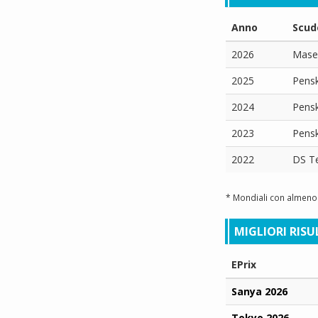
Anno
Scud
2026
Maser
2025
Pens
2024
Pens
2023
Pens
2022
DS T
* Mondiali con almeno 
MIGLIORI RISU
EPrix
Sanya 2026
Tokyo 2026