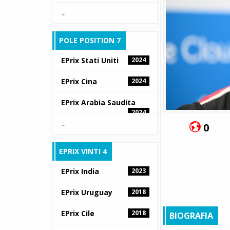
...
POLE POSITION 7
EPrix Stati Uniti
2024
EPrix Cina
2024
EPrix Arabia Saudita
2024
...
0
EPRIX VINTI 4
EPrix India
2023
EPrix Uruguay
2018
EPrix Cile
2018
BIOGRAFIA