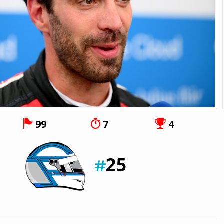
99
7
4
25