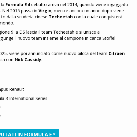
 la
Formula E
il debutto arriva nel 2014, quando viene ingaggiato
. Nel 2015 passa in
Virgin
, mentre ancora un anno dopo viene
to dalla scuderia cinese
Techeetah
con la quale conquisterà
 mondo.
gione 9 la DS lascia il team Techeetah e si unisce a
giunge il nuovo team insieme al campione in carica Stoffel
025, viene poi annunciato come nuovo pilota del team
Citroen
pia con Nick
Cassidy
.
pus Renault
la 3 International Series
E
E
UTATI IN FORMULA E *