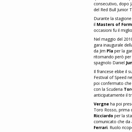
consecutivo, dopo 
del Red Bull Junior 
Durante la stagione
il
Masters of Form
occasioni fu il migli
Nel maggio del 20
gara inaugurale del
da Jim
Pla
per la gar
ritornando però per 
spagnolo Daniel
Ju
Il francese ebbe il 
Festival of Speed n
poi confermato ch
con la Scuderia
Tor
anticipatamente il t
Vergne
ha poi preso
Toro Rosso, prima di 
Ricciardo
per la st
comunicato che da al
Ferrari
. Ruolo ricop