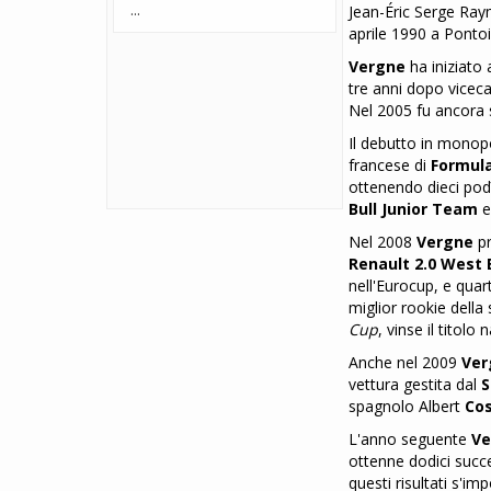
...
Jean-Éric Serge Ra
aprile 1990 a Pontoi
Vergne
ha iniziato 
tre anni dopo vice
Nel 2005 fu ancora
Il debutto in mono
francese di
Formul
ottenendo dieci pod
Bull Junior Team
e
Nel 2008
Vergne
pr
Renault 2.0 West
nell'Eurocup, e quar
miglior rookie della
Cup
, vinse il titolo
Anche nel 2009
Ver
vettura gestita dal
S
spagnolo Albert
Co
L'anno seguente
Ve
ottenne dodici succes
questi risultati s'i