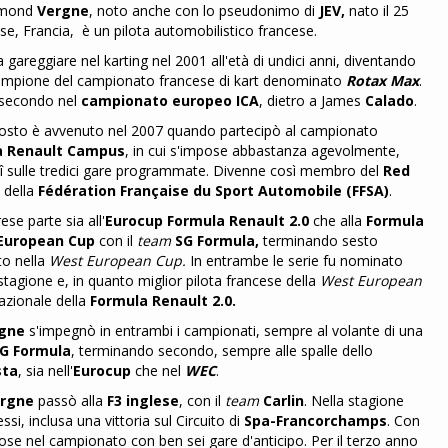
ymond
Vergne
, noto anche con lo pseudonimo di
JEV,
nato il 25
se, Francia, è un pilota automobilistico francese.
a gareggiare nel karting nel 2001 all'età di undici anni, diventando
campione del campionato francese di kart denominato
Rotax Max
.
 secondo nel
campionato europeo ICA
, dietro a James
Calado
.
posto è avvenuto nel 2007 quando partecipò al campionato
a Renault Campus
, in cui s'impose abbastanza agevolmente,
î sulle tredici gare programmate. Divenne così membro del
Red
 della
Fédération Française du Sport Automobile (FFSA)
.
ese parte sia all'
Eurocup Formula Renault 2.0
che alla
Formula
 European Cup
con il
team
SG Formula,
terminando sesto
to nella
West European Cup.
In entrambe le serie fu nominato
 stagione e, in quanto miglior pilota francese della
West European
 nazionale della
Formula Renault 2.0.
gne
s'impegnò in entrambi i campionati, sempre al volante di una
G Formula
, terminando secondo, sempre alle spalle dello
sta
, sia nell'
Eurocup
che nel
WEC
.
rgne
passò alla
F3 inglese
, con il
team
Carlin
. Nella stagione
si, inclusa una vittoria sul Circuito di
Spa-Francorchamps
. Con
mpose nel campionato con ben sei gare d'anticipo. Per il terzo anno