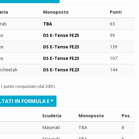
eria
Monoposto
Punti
ati
TBA
63
ke
DS E-Tense FE25
99
ke
DS E-Tense FE23
139
ke
DS E-Tense FE23
107
echeetah
DS E-Tense FE23
144
1 punto conquistato (dal 2001)
LTATI IN FORMULA E *
Scuderia
Monoposto
Pos.
Maserati
TBA
8
Maserati
TBA
5