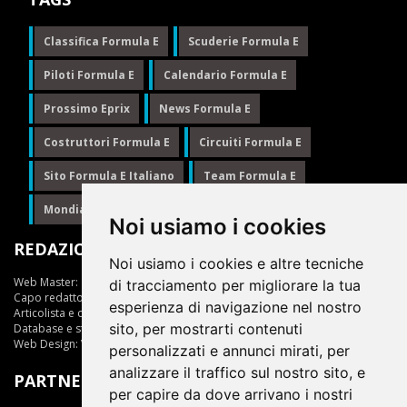
Classifica Formula E
Scuderie Formula E
Piloti Formula E
Calendario Formula E
Prossimo Eprix
News Formula E
Costruttori Formula E
Circuiti Formula E
Sito Formula E Italiano
Team Formula E
Mondiale Formula E
Formula E
Noi usiamo i cookies
REDAZIONE
Noi usiamo i cookies e altre tecniche
Web Master:
Ing.Daniele Muscarella
di tracciamento per migliorare la tua
Capo redattore:
Giuseppe Cianci
esperienza di navigazione nel nostro
Articolista e opinionista:
Giuseppe Cianci
sito, per mostrarti contenuti
Database e statistiche:
Marcella Toschi
Web Design:
Vittorio Arena
personalizzati e annunci mirati, per
analizzare il traffico sul nostro sito, e
PARTNER
per capire da dove arrivano i nostri