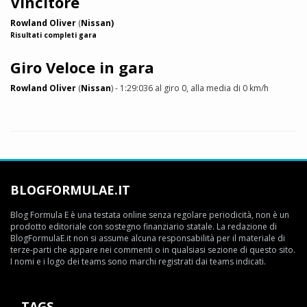
Vincitore
Rowland Oliver
(
Nissan)
Risultati completi gara
Giro Veloce in gara
Rowland Oliver
(
Nissan
) - 1:29:036 al giro 0, alla media di 0 km/h
BLOGFORMULAE.IT
Blog Formula E è una testata online senza regolare periodicità, non è un
prodotto editoriale con sostegno finanziario statale. La redazione di
BlogFormulaE.it non si assume alcuna responsabilità per il materiale di
terze-parti che appare nei commenti o in qualsiasi sezione di questo sito.
I nomi e i logo dei teams sono marchi registrati dai teams indicati.
TAGS