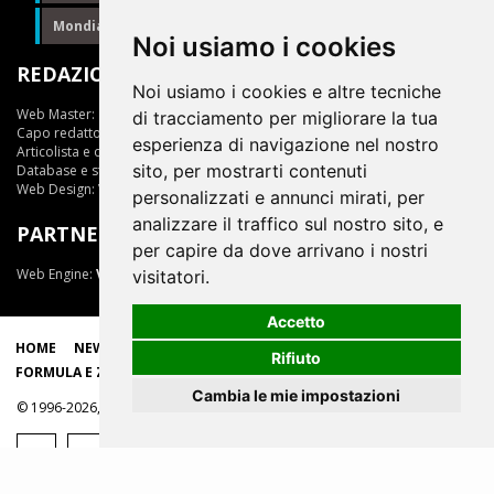
Mondiale Formula E
Formula E
Noi usiamo i cookies
REDAZIONE
Noi usiamo i cookies e altre tecniche
Web Master:
Ing.Daniele Muscarella
di tracciamento per migliorare la tua
Capo redattore:
Giuseppe Cianci
esperienza di navigazione nel nostro
Articolista e opinionista:
Giuseppe Cianci
sito, per mostrarti contenuti
Database e statistiche:
Marcella Toschi
Web Design:
Vittorio Arena
personalizzati e annunci mirati, per
analizzare il traffico sul nostro sito, e
PARTNER
per capire da dove arrivano i nostri
Web Engine:
ViDa 3.0
visitatori.
Accetto
HOME
NEWS
LIVE
EPRIX
CLASSIFICHE
SCUDERIE
Rifiuto
FORMULA E ZONE
Cambia le mie impostazioni
© 1996-2026, tutti i marchi appartengono ai rispettivi proprietari