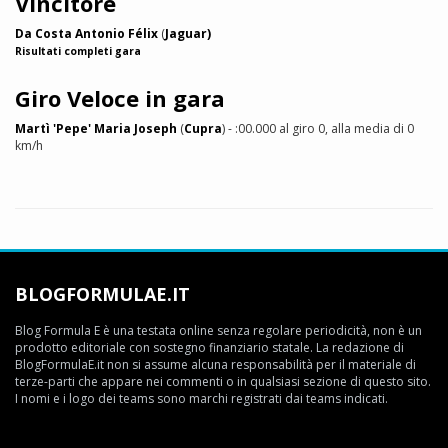
Vincitore
Da Costa Antonio Félix
(
Jaguar)
Risultati completi gara
Giro Veloce in gara
Martì 'Pepe' Maria Joseph
(
Cupra
) - :00.000 al giro 0, alla media di 0
km/h
BLOGFORMULAE.IT
Blog Formula E è una testata online senza regolare periodicità, non è un
prodotto editoriale con sostegno finanziario statale. La redazione di
BlogFormulaE.it non si assume alcuna responsabilità per il materiale di
terze-parti che appare nei commenti o in qualsiasi sezione di questo sito.
I nomi e i logo dei teams sono marchi registrati dai teams indicati.