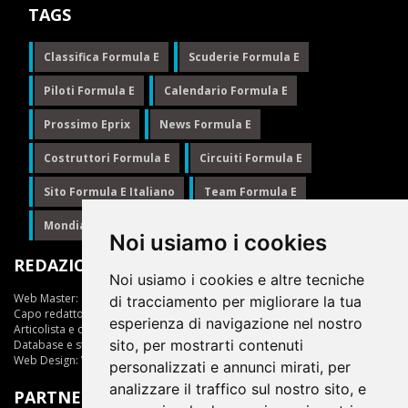
TAGS
Classifica Formula E
Scuderie Formula E
Piloti Formula E
Calendario Formula E
Prossimo Eprix
News Formula E
Costruttori Formula E
Circuiti Formula E
Sito Formula E Italiano
Team Formula E
Mondiale Formula E
Formula E
Noi usiamo i cookies
REDAZIONE
Noi usiamo i cookies e altre tecniche
Web Master:
Ing.Daniele Muscarella
di tracciamento per migliorare la tua
Capo redattore:
Giuseppe Cianci
esperienza di navigazione nel nostro
Articolista e opinionista:
Giuseppe Cianci
sito, per mostrarti contenuti
Database e statistiche:
Marcella Toschi
Web Design:
Vittorio Arena
personalizzati e annunci mirati, per
analizzare il traffico sul nostro sito, e
PARTNER