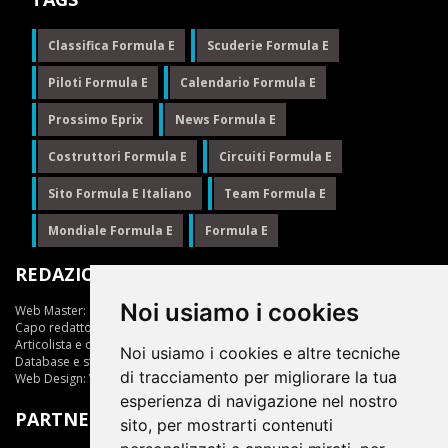
Classifica Formula E
Scuderie Formula E
Piloti Formula E
Calendario Formula E
Prossimo Eprix
News Formula E
Costruttori Formula E
Circuiti Formula E
Sito Formula E Italiano
Team Formula E
Mondiale Formula E
Formula E
REDAZIONE
Noi usiamo i cookies
Web Master:
Ing.Daniele Muscarella
Capo redattore:
Giuseppe Cianci
Articolista e opinionista:
Giuseppe Cianci
Noi usiamo i cookies e altre tecniche
Database e statistiche:
Marcella Toschi
di tracciamento per migliorare la tua
Web Design:
Vittorio Arena
esperienza di navigazione nel nostro
PARTNER
sito, per mostrarti contenuti