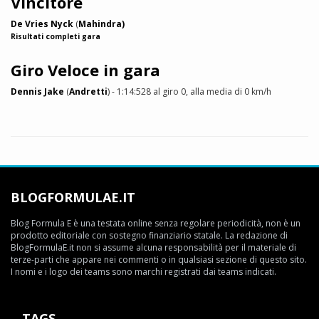
Vincitore
De Vries Nyck
(
Mahindra)
Risultati completi gara
Giro Veloce in gara
Dennis Jake
(
Andretti
) - 1:14:528 al giro 0, alla media di 0 km/h
BLOGFORMULAE.IT
Blog Formula E è una testata online senza regolare periodicità, non è un
prodotto editoriale con sostegno finanziario statale. La redazione di
BlogFormulaE.it non si assume alcuna responsabilità per il materiale di
terze-parti che appare nei commenti o in qualsiasi sezione di questo sito.
I nomi e i logo dei teams sono marchi registrati dai teams indicati.
TAGS