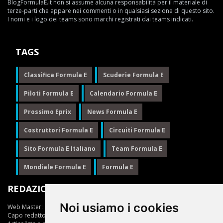
BlogFormulaE.it non si assume alcuna responsabilità per il materiale di
terze-parti che appare nei commenti o in qualsiasi sezione di questo sito.
I nomi e i logo dei teams sono marchi registrati dai teams indicati.
TAGS
Classifica Formula E
Scuderie Formula E
Piloti Formula E
Calendario Formula E
Prossimo Eprix
News Formula E
Costruttori Formula E
Circuiti Formula E
Sito Formula E Italiano
Team Formula E
Mondiale Formula E
Formula E
REDAZIONE
Noi usiamo i cookies
Web Master:
Ing.Daniele Muscarella
Capo redattore:
Giuseppe Cianci