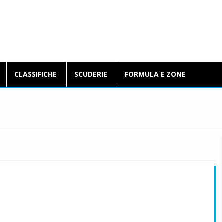
BlogFormulaE.it
CLASSIFICHE
SCUDERIE
FORMULA E ZONE