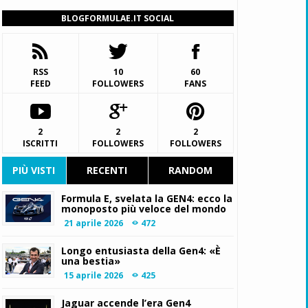
BLOGFORMULAE.IT SOCIAL
RSS
10
60
FEED
FOLLOWERS
FANS
2
2
2
ISCRITTI
FOLLOWERS
FOLLOWERS
PIÙ VISTI
RECENTI
RANDOM
Formula E, svelata la GEN4: ecco la
monoposto più veloce del mondo
21 aprile 2026
472
Longo entusiasta della Gen4: «È
una bestia»
15 aprile 2026
425
Jaguar accende l’era Gen4