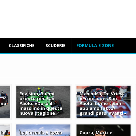
BlogFormulaE.it
CLASSIFICHE
SCUDERIE
FORMULA E ZONE
Envision, Buemi
Mahindra, De Vries:
pronto per San
«Pronto per San
ona
Paolo: «Darò il
Paolo. Come team
massimo in questa
abbiamo fatto
nuova stagione»
grandi passi avanti»
la
La Formula E torna
Cupra, Marti è