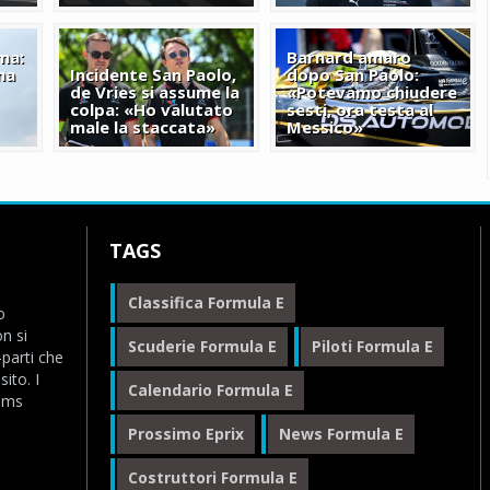
ma:
Barnard amaro
ma
Incidente San Paolo,
dopo San Paolo:
de Vries si assume la
«Potevamo chiudere
colpa: «Ho valutato
sesti, ora testa al
male la staccata»
Messico»
TAGS
Classifica Formula E
o
n si
Scuderie Formula E
Piloti Formula E
-parti che
ito. I
Calendario Formula E
eams
Prossimo Eprix
News Formula E
Costruttori Formula E