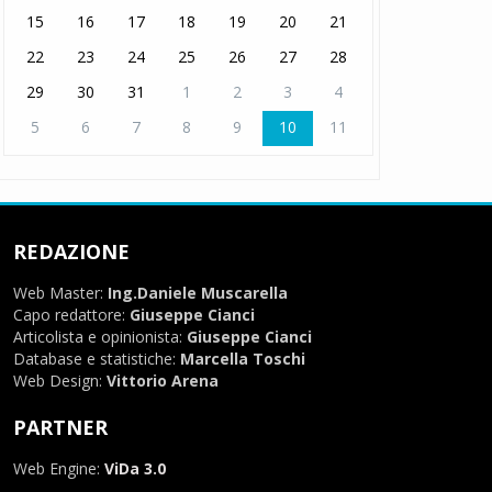
15
16
17
18
19
20
21
22
23
24
25
26
27
28
29
30
31
1
2
3
4
5
6
7
8
9
10
11
REDAZIONE
Web Master:
Ing.Daniele Muscarella
Capo redattore:
Giuseppe Cianci
Articolista e opinionista:
Giuseppe Cianci
Database e statistiche:
Marcella Toschi
Web Design:
Vittorio Arena
PARTNER
Web Engine:
ViDa 3.0