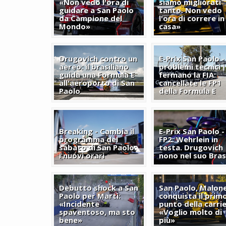
«Non vedo l'ora di
siamo migliorati
guidare a San Paolo
tanto. Non vedo
da Campione del
l'ora di correre in
Mondo»
casa»
Drugovich contro un
E-Prix San Paolo - 
aereo: il brasiliano
problemi tecnici
guida una Formula E
fermano la FIA:
all'aeroporto di San
cancellate le FP1
Paolo
della Formula E
Breaking - Cambia il
E-Prix San Paolo -
programma del
FP2: Wehrlein in
sabato di San Paolo:
testa. Drugovich
i nuovi orari
nono nel suo Bras
Debutto shock a San
San Paolo, Malon
Paolo per Martì:
conquista il prim
«Incidente
punto della carrie
spaventoso, ma sto
«Voglio molto di
bene»
più»