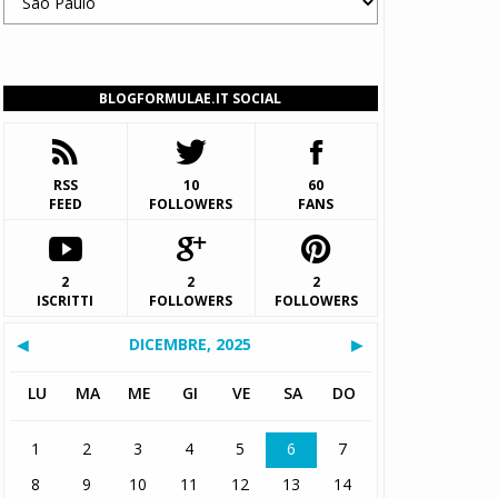
BLOGFORMULAE.IT SOCIAL
RSS
10
60
FEED
FOLLOWERS
FANS
2
2
2
ISCRITTI
FOLLOWERS
FOLLOWERS
◀
DICEMBRE, 2025
▶
LU
MA
ME
GI
VE
SA
DO
1
2
3
4
5
6
7
8
9
10
11
12
13
14