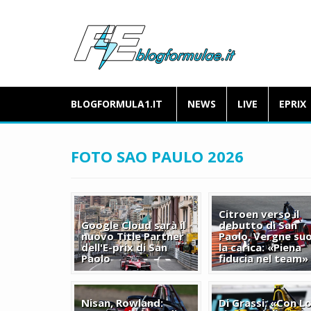
BLOGFORMULA1.IT
NEWS
LIVE
EPRIX
FOTO SAO PAULO 2026
Citroen verso il
Google Cloud sarà il
debutto di San
nuovo Title Partner
Paolo, Vergne su
dell'E-prix di San
la carica: «Piena
Paolo
fiducia nel team»
Nisan, Rowland:
Di Grassi: «Con Lo