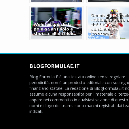
Dennis chiede cal
«Abbiamo vinto 
Wehrlein perde la
dobbiamo
pole a San Paolo e
continuare a
sbotta: «Ridicolo»
lavorare»
BLOGFORMULAE.IT
Blog Formula E è una testata online senza regolare
periodicità, non è un prodotto editoriale con sostegn
finanziario statale. La redazione di BlogFormulaE.it no
assume alcuna responsabilità per il materiale di terze
appare nei commenti o in qualsiasi sezione di questo s
nomi e i logo dei teams sono marchi registrati dai t
indicati.