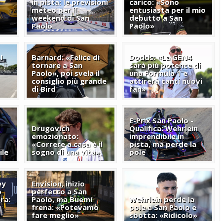
in pista: le previsioni
carico: «Sono
meteo per il
entusiasta per il mio
weekend di San
debutto a San
Paolo
Paolo»
I
Barnard: «Felice di
Dodds: «La GEN4
tornare a San
sarà più potente di
Paolo», poi svela il
una Formula 1 e
consiglio più grande
attirerà tanti nuovi
di Bird
fan»
E-Prix San Paolo -
Drugovich
Qualifica: Wehrlein
emozionato:
imprendibile in
«Correre a casa è il
pista, ma perde la
ile
sogno di una vita»
pole
ey
Envision, inizio
o
perfetto a San
ra:
Paolo, ma Buemi
Wehrlein perde la
frena: «Potevamo
pole a San Paolo e
fare meglio»
sbotta: «Ridicolo»