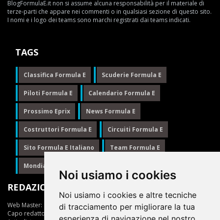
BlogFormulaE.it non si assume alcuna responsabilità per il materiale di
terze-parti che appare nei commenti o in qualsiasi sezione di questo sito.
I nomi e i logo dei teams sono marchi registrati dai teams indicati.
TAGS
Classifica Formula E
Scuderie Formula E
Piloti Formula E
Calendario Formula E
Prossimo Eprix
News Formula E
Costruttori Formula E
Circuiti Formula E
Sito Formula E Italiano
Team Formula E
Mondiale Formula E
Formula E
Noi usiamo i cookies
REDAZIONE
Noi usiamo i cookies e altre tecniche
Web Master:
Ing.Daniele Muscarella
di tracciamento per migliorare la tua
Capo redattore:
Giuseppe Cianci
esperienza di navigazione nel nostro