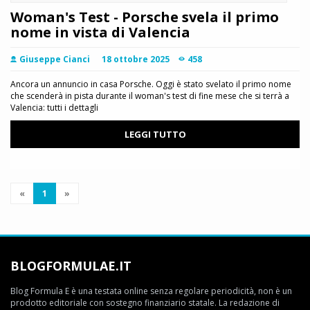
Woman's Test - Porsche svela il primo
nome in vista di Valencia
Giuseppe Cianci
18 ottobre 2025
458
Ancora un annuncio in casa Porsche. Oggi è stato svelato il primo nome
che scenderà in pista durante il woman's test di fine mese che si terrà a
Valencia: tutti i dettagli
LEGGI TUTTO
«
1
»
BLOGFORMULAE.IT
Blog Formula E è una testata online senza regolare periodicità, non è un
prodotto editoriale con sostegno finanziario statale. La redazione di