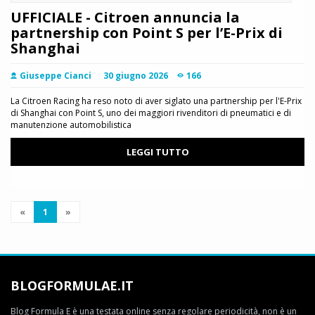
UFFICIALE - Citroen annuncia la
partnership con Point S per l’E-Prix di
Shanghai
Giuseppe Cianci
30 giugno 2026
166
La Citroen Racing ha reso noto di aver siglato una partnership per l'E-Prix
di Shanghai con Point S, uno dei maggiori rivenditori di pneumatici e di
manutenzione automobilistica
LEGGI TUTTO
«
1
»
BLOGFORMULAE.IT
Blog Formula E è una testata online senza regolare periodicità, non è un