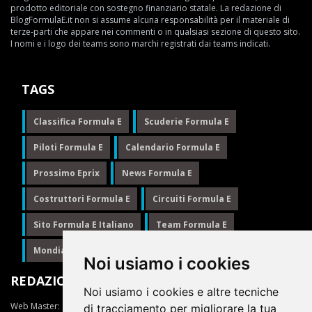
prodotto editoriale con sostegno finanziario statale. La redazione di
BlogFormulaE.it non si assume alcuna responsabilità per il materiale di
terze-parti che appare nei commenti o in qualsiasi sezione di questo sito.
I nomi e i logo dei teams sono marchi registrati dai teams indicati.
TAGS
Classifica Formula E
Scuderie Formula E
Piloti Formula E
Calendario Formula E
Prossimo Eprix
News Formula E
Costruttori Formula E
Circuiti Formula E
Sito Formula E Italiano
Team Formula E
Mondiale Formula E
Formula E
Noi usiamo i cookies
REDAZIONE
Noi usiamo i cookies e altre tecniche
Web Master:
Ing.Daniele Muscarella
di tracciamento per migliorare la tua