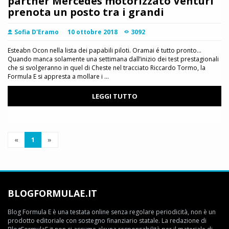
partner Mercedes motorizzato Venturi
prenota un posto tra i grandi
Sofia D'Eramo
10 ottobre 2018
3092
Esteabn Ocon nella lista dei papabili piloti. Oramai é tutto pronto...
Quando manca solamente una settimana dall’inizio dei test prestagionali
che si svolgeranno in quel di Cheste nel tracciato Riccardo Tormo, la
Formula E si appresta a mollare i ...
LEGGI TUTTO
«
1
»
BLOGFORMULAE.IT
Blog Formula E è una testata online senza regolare periodicità, non è un
prodotto editoriale con sostegno finanziario statale. La redazione di