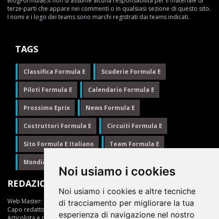
BlogFormulaE.it non si assume alcuna responsabilità per il materiale di
terze-parti che appare nei commenti o in qualsiasi sezione di questo sito.
I nomi e i logo dei teams sono marchi registrati dai teams indicati.
TAGS
Classifica Formula E
Scuderie Formula E
Piloti Formula E
Calendario Formula E
Prossimo Eprix
News Formula E
Costruttori Formula E
Circuiti Formula E
Sito Formula E Italiano
Team Formula E
Mondiale Formula E
Formula E
Noi usiamo i cookies
REDAZIONE
Noi usiamo i cookies e altre tecniche
Web Master:
Ing.Daniele Muscarella
di tracciamento per migliorare la tua
Capo redattore:
Giuseppe Cianci
esperienza di navigazione nel nostro
Articolista e opinionista:
Giuseppe Cianci