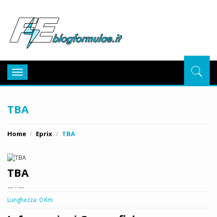
BlogFor
Toggle
navigation
TBA
Home
Eprix
TBA
TBA
--- - ---
Lunghezza: 0 Km