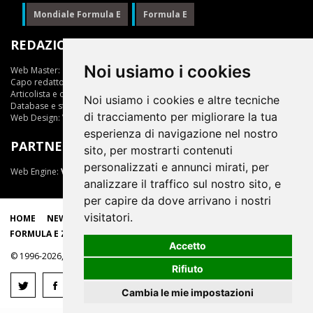
Mondiale Formula E
Formula E
REDAZIONE
Noi usiamo i cookies
Web Master:
Ing.Daniele Muscarella
Capo redattore:
Giuseppe Cianci
Articolista e opinionista:
Giuseppe Cianci
Noi usiamo i cookies e altre tecniche
Database e statistiche:
Marcella Toschi
di tracciamento per migliorare la tua
Web Design:
Vittorio Arena
esperienza di navigazione nel nostro
PARTNER
sito, per mostrarti contenuti
personalizzati e annunci mirati, per
Web Engine:
ViDa 3.0
analizzare il traffico sul nostro sito, e
per capire da dove arrivano i nostri
visitatori.
HOME
NEWS
LIVE
EPRIX
CLASSIFICHE
SCUDERIE
FORMULA E ZONE
Accetto
© 1996-2026, tutti i marchi appartengono ai rispettivi proprietari
Rifiuto
Cambia le mie impostazioni