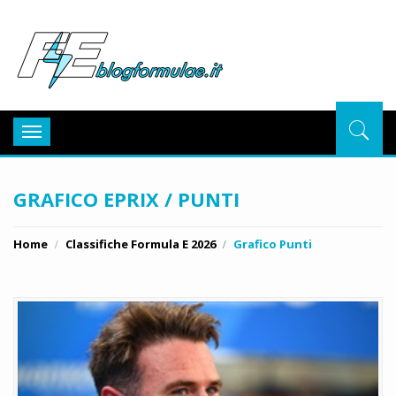
BlogFor
Toggle
navigation
GRAFICO EPRIX / PUNTI
Home
Classifiche Formula E 2026
Grafico Punti