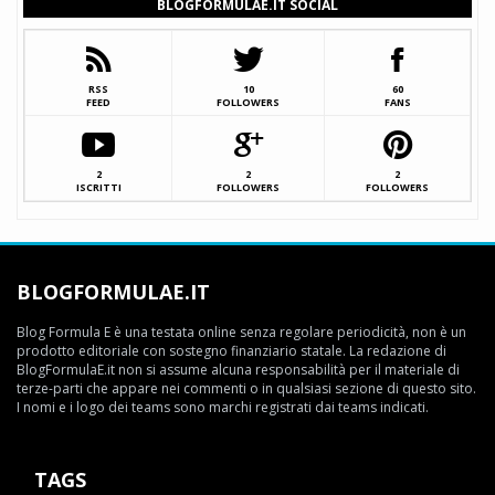
BLOGFORMULAE.IT SOCIAL
RSS
10
60
FEED
FOLLOWERS
FANS
2
2
2
ISCRITTI
FOLLOWERS
FOLLOWERS
BLOGFORMULAE.IT
Blog Formula E è una testata online senza regolare periodicità, non è un
prodotto editoriale con sostegno finanziario statale. La redazione di
BlogFormulaE.it non si assume alcuna responsabilità per il materiale di
terze-parti che appare nei commenti o in qualsiasi sezione di questo sito.
I nomi e i logo dei teams sono marchi registrati dai teams indicati.
TAGS