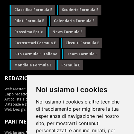
Classifica Formula E
Scuderie Formula E
Piloti Formula E
Calendario Formula E
Prossimo Eprix
News Formula E
Costruttori Formula E
Circuiti Formula E
Sito Formula E Italiano
Team Formula E
Mondiale Formula E
Formula E
REDAZIONE
Noi usiamo i cookies
Web Master:
Ing.Daniele Muscarella
Capo redattore:
Giuseppe Cianci
Articolista e opinionista:
Giuseppe Cianci
Noi usiamo i cookies e altre tecniche
Database e statistiche:
Marcella Toschi
di tracciamento per migliorare la tua
Web Design:
Vittorio Arena
esperienza di navigazione nel nostro
PARTNER
sito, per mostrarti contenuti
personalizzati e annunci mirati, per
Web Engine:
ViDa 3.0