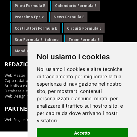
Piloti Formula E
Calendario Formula E
Prossimo Eprix
News Formula E
Costruttori Formula E
Circuiti Formula E
Sito Formula E Italiano
Team Formula E
Mondiale Formula E
Formula E
Noi usiamo i cookies
REDAZIONE
Noi usiamo i cookies e altre tecniche
Web Master:
Ing.Daniele Muscarella
di tracciamento per migliorare la tua
Capo redattore:
Giuseppe Cianci
esperienza di navigazione nel nostro
Articolista e opinionista:
Giuseppe Cianci
sito, per mostrarti contenuti
Database e statistiche:
Marcella Toschi
Web Design:
Vittorio Arena
personalizzati e annunci mirati, per
analizzare il traffico sul nostro sito, e
PARTNER
per capire da dove arrivano i nostri
Web Engine:
ViDa 3.0
visitatori.
Accetto