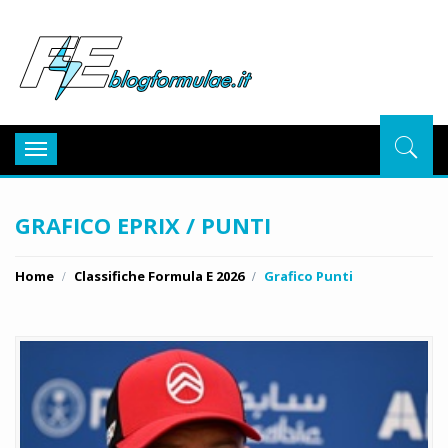
BlogFor
Toggle
navigation
GRAFICO EPRIX / PUNTI
Home
Classifiche Formula E 2026
Grafico Punti