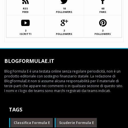
RSS
10
60
FEED
FOLLOWERS
FANS
2
2
2
ISCRITTI
FOLLOWERS
FOLLOWERS
BLOGFORMULAE.IT
Blog Formula E è una testata online senza regolare periodicità, non è un
prodotto editoriale con sostegno finanziario statale. La redazione di
BlogFormulaE.it non si assume alcuna responsabilità per il materiale di
terze-parti che appare nei commenti o in qualsiasi sezione di questo sito.
I nomi e i logo dei teams sono marchi registrati dai teams indicati.
TAGS
Classifica Formula E
Scuderie Formula E