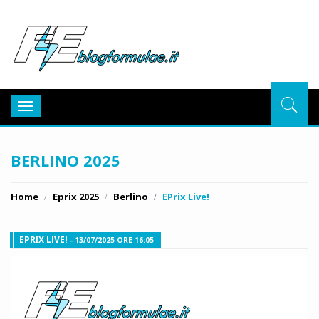
BlogFor
Toggle
navigation
BERLINO 2025
Home
Eprix 2025
Berlino
EPrix Live!
EPRIX LIVE!
- 13/07/2025 ORE 16:05