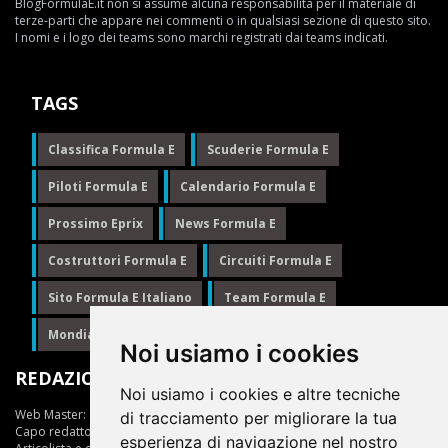
BlogFormulaE.it non si assume alcuna responsabilità per il materiale di
terze-parti che appare nei commenti o in qualsiasi sezione di questo sito.
I nomi e i logo dei teams sono marchi registrati dai teams indicati.
TAGS
Classifica Formula E
Scuderie Formula E
Piloti Formula E
Calendario Formula E
Prossimo Eprix
News Formula E
Costruttori Formula E
Circuiti Formula E
Sito Formula E Italiano
Team Formula E
Mondiale Formula E
Formula E
Noi usiamo i cookies
REDAZIONE
Noi usiamo i cookies e altre tecniche
Web Master:
Ing.Daniele Muscarella
di tracciamento per migliorare la tua
Capo redattore:
Giuseppe Cianci
esperienza di navigazione nel nostro