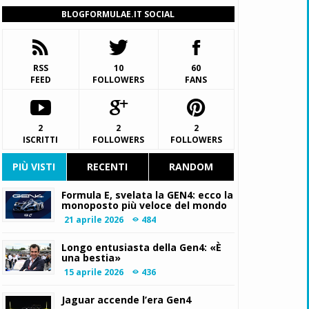
BLOGFORMULAE.IT SOCIAL
RSS
10
60
FEED
FOLLOWERS
FANS
2
2
2
ISCRITTI
FOLLOWERS
FOLLOWERS
PIÙ VISTI
RECENTI
RANDOM
Formula E, svelata la GEN4: ecco la
monoposto più veloce del mondo
21 aprile 2026
484
Longo entusiasta della Gen4: «È
una bestia»
15 aprile 2026
436
Jaguar accende l’era Gen4