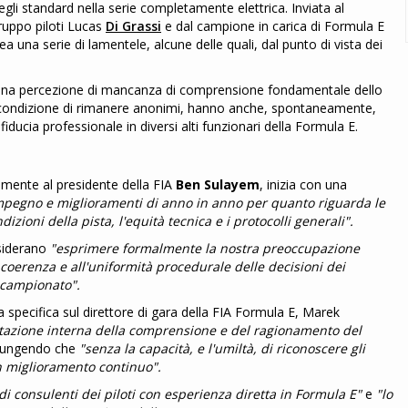
egli standard nella serie completamente elettrica. Inviata al
ruppo piloti Lucas
Di Grassi
e dal campione in carica di Formula E
a una serie di lamentele, alcune delle quali, dal punto di vista dei
he una percezione di mancanza di comprensione fondamentale dello
i, a condizione di rimanere anonimi, hanno anche, spontaneamente,
ducia professionale in diversi alti funzionari della Formula E.
amente al presidente della FIA
Ben Sulayem
, inizia con una
pegno e miglioramenti di anno in anno per quanto riguarda le
dizioni della pista, l'equità tecnica e i protocolli generali".
esiderano
"esprimere formalmente la nostra preoccupazione
a coerenza e all'uniformità procedurale delle decisioni dei
l campionato".
a specifica sul direttore di gara della FIA Formula E, Marek
tazione interna della comprensione e del ragionamento del
giungendo che
"senza la capacità, e l'umiltà, di riconoscere gli
un miglioramento continuo".
di consulenti dei piloti con esperienza diretta in Formula E"
e
"lo