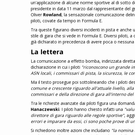
un'applicazione di alcune norme sportive al di sotto d
presidente in data 11 marzo dal rappresentante del g
Oliver
Rowland
, la sensazionale comunicazione deline
piloti, covate da tempo in Formula E.
Tra queste figurano diversi incidenti in pista e anc
stile di gara che si vede in Formula E. Diversi pilot
già dichiarato in precedenza di avere poca o nessuna fi
La lettera
La comunicazione a effetto bomba, indirizzata dirett
dichiarazione in cui i piloti
"riconoscono un grande im
ASN locali, i commissari di pista, la sicurezza, le con
Ma il testo prosegue poi sottolineando che i piloti d
comune e crescente riguardo all'attuale livello, all
commissari e della direzione di gara all'interno de
Tra le richieste avanzate dai piloti figura una domand
Hanaczewski
. I piloti hanno chiesto infatti una
"valu
direttore di gara riguardo alle regole sportive"
, ag
errori e imparare da essi, ci sono poche prove di 
Si richiedono inoltre azioni che includano
"la nomina 