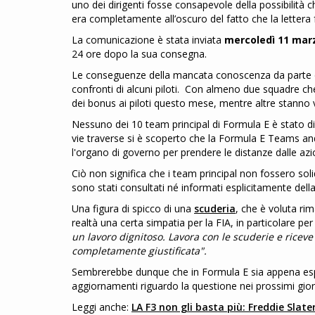
uno dei dirigenti fosse consapevole della possibilità 
era completamente all’oscuro del fatto che la lettera f
La comunicazione è stata inviata
mercoledì 11 mar
24 ore dopo la sua consegna.
Le conseguenze della mancata conoscenza da parte dei
confronti di alcuni piloti. Con almeno due squadre ch
dei bonus ai piloti questo mese, mentre altre stanno val
Nessuno dei 10 team principal di Formula E è stato disp
vie traverse si è scoperto che la Formula E Teams a
l'organo di governo per prendere le distanze dalle azion
Ciò non significa che i team principal non fossero soli
sono stati consultati né informati esplicitamente del
Una figura di spicco di una
scuderia
, che è voluta ri
realtà una certa simpatia per la FIA, in particolare per 
un lavoro dignitoso. Lavora con le scuderie e riceve
completamente giustificata".
Sembrerebbe dunque che in Formula E sia appena es
aggiornamenti riguardo la questione nei prossimi gior
Leggi anche:
LA F3 non gli basta più: Freddie Slat