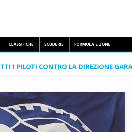
BlogFormulaE.it
CLASSIFICHE
SCUDERIE
FORMULA E ZONE
TI I PILOTI CONTRO LA DIREZIONE GARA