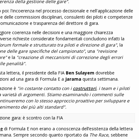
renza della gestione delle gare".
o poi: l'incoerenza nel processo decisionale e nell'applicazione delle
 delle commissioni disciplinari, consulenti dei piloti e competenze
 comunicazione e trasparenza del direttore di gara.
ggiore coerenza nelle decisioni e una maggiore chiarezza
iverse richieste considerate fondamentali concludono infatti la
forum formale e strutturato tra piloti e direzione di gara"
, la
ione delle gare specifiche del campionato"
, una
"revisione
are"
e la
"creazione di meccanismi di correzione degli errori
le penalità".
ta lettera, il presidente della FIA
Ben Sulayem
dovrebbe
izioni ad una gara di Formula E a
Jarama
questa settimana.
razione è
"in costante contatto con i
costruttori
, i team e i piloti
 varietà di argomenti. Stiamo esaminando i commenti sulle
 continueremo con lo stesso approccio proattivo per sviluppare e
enimento dei più alti standard".
ie
di Formula E non erano a conoscenza dell’esistenza della lettera
ttimana. Sempre secondo quanto riportato da
The Race
, sebbene