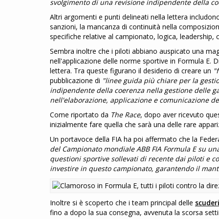
svolgimento di una revisione indipendente della coe
Altri argomenti e punti delineati nella lettera includon
sanzioni, la mancanza di continuità nella composizione
specifiche relative al campionato, logica, leadership,
Sembra inoltre che i piloti abbiano auspicato una ma
nell'applicazione delle norme sportive in Formula E. D
lettera. Tra queste figurano il desiderio di creare un
"
pubblicazione di
"linee guida più chiare per la gest
indipendente della coerenza nella gestione delle g
nell'elaborazione, applicazione e comunicazione del
Come riportato da
The Race
, dopo aver ricevuto ques
inizialmente fare quella che sarà una delle rare appar
Un portavoce della FIA ha poi affermato che la Fede
del Campionato mondiale ABB FIA Formula E su una
questioni sportive sollevati di recente dai piloti e
investire in questo campionato, garantendo il mant
Inoltre si è scoperto che i team principal delle
scuder
fino a dopo la sua consegna, avvenuta la scorsa se