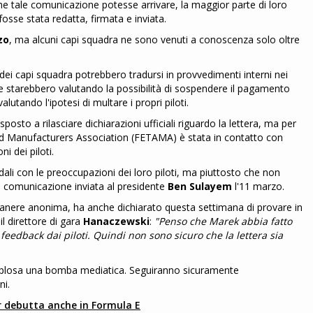
che tale comunicazione potesse arrivare, la maggior parte di loro
osse stata redatta, firmata e inviata.
zo
, ma alcuni capi squadra ne sono venuti a conoscenza solo oltre
 capi squadra potrebbero tradursi in provvedimenti interni nei
e starebbero valutando la possibilità di sospendere il pagamento
utando l'ipotesi di multare i propri piloti.
osto a rilasciare dichiarazioni ufficiali riguardo la lettera, ma per
nd Manufacturers Association (FETAMA) è stata in contatto con
i dei piloti.
dali con le preoccupazioni dei loro piloti, ma piuttosto che non
la comunicazione inviata al presidente
Ben Sulayem
l'11 marzo.
manere anonima, ha anche dichiarato questa settimana di provare in
il direttore di gara
Hanaczewski
:
"Penso che Marek abbia fatto
 feedback dai piloti. Quindi non sono sicuro che la lettera sia
plosa una bomba mediatica. Seguiranno sicuramente
ni.
er debutta anche in Formula E