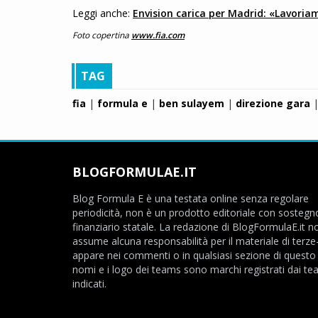
Leggi anche:
Envision carica per Madrid: «Lavoriam
Foto copertina
www.fia.com
TAG
fia
|
formula e
|
ben sulayem
|
direzione gara
BLOGFORMULAE.IT
Blog Formula E è una testata online senza regolare
periodicità, non è un prodotto editoriale con sostegn
finanziario statale. La redazione di BlogFormulaE.it no
assume alcuna responsabilità per il materiale di terze
appare nei commenti o in qualsiasi sezione di questo s
nomi e i logo dei teams sono marchi registrati dai t
indicati.