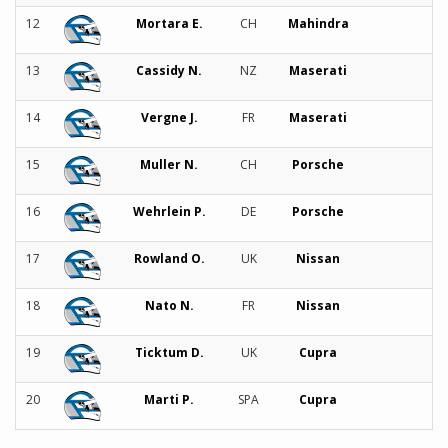
12
Mortara E.
CH
Mahindra
13
Cassidy N.
NZ
Maserati
14
Vergne J.
FR
Maserati
15
Muller N.
CH
Porsche
16
Wehrlein P.
DE
Porsche
17
Rowland O.
UK
Nissan
18
Nato N.
FR
Nissan
19
Ticktum D.
UK
Cupra
20
Marti P.
SPA
Cupra