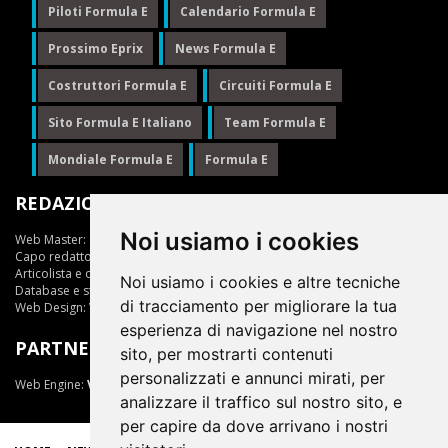
Piloti Formula E
Calendario Formula E
Prossimo Eprix
News Formula E
Costruttori Formula E
Circuiti Formula E
Sito Formula E Italiano
Team Formula E
Mondiale Formula E
Formula E
REDAZIONE
Noi usiamo i cookies
Web Master:
Ing.Daniele Muscarella
Capo redattore:
Giuseppe Cianci
Articolista e opinionista:
Giuseppe Cianci
Noi usiamo i cookies e altre tecniche
Database e statistiche:
Marcella Toschi
di tracciamento per migliorare la tua
Web Design:
Vittorio Arena
esperienza di navigazione nel nostro
PARTNER
sito, per mostrarti contenuti
personalizzati e annunci mirati, per
Web Engine:
ViDa 3.0
analizzare il traffico sul nostro sito, e
per capire da dove arrivano i nostri