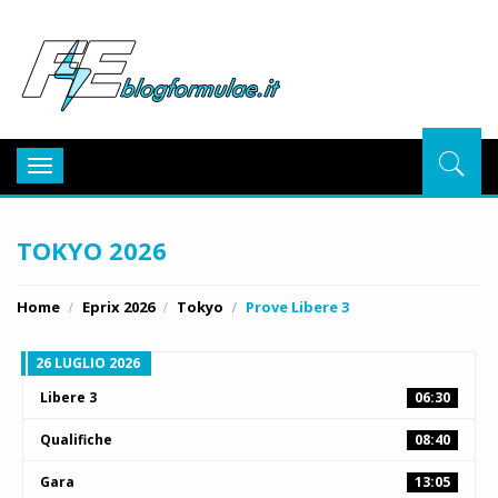
BlogFor
Toggle
navigation
TOKYO 2026
Home
Eprix 2026
Tokyo
Prove Libere 3
26 LUGLIO 2026
Libere 3
06:30
Qualifiche
08:40
Gara
13:05