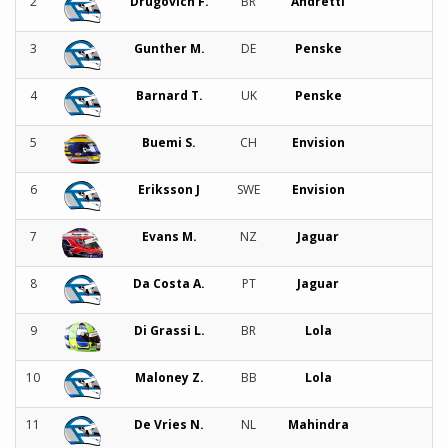
2
Drugovich F.
BR
Andretti
3
Gunther M.
DE
Penske
4
Barnard T.
UK
Penske
5
Buemi S.
CH
Envision
6
Eriksson J
SWE
Envision
7
Evans M.
NZ
Jaguar
8
Da Costa A.
PT
Jaguar
9
Di Grassi L.
BR
Lola
10
Maloney Z.
BB
Lola
11
De Vries N.
NL
Mahindra