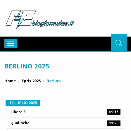
BlogFor
Toggle
navigation
BERLINO 2025
Home
Eprix 2025
Berlino
13 LUGLIO 2025
Libere 3
09:15
Qualifiche
11:20