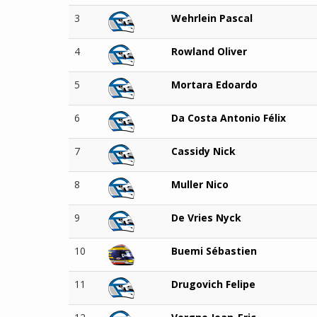
3
Wehrlein Pascal
4
Rowland Oliver
5
Mortara Edoardo
6
Da Costa Antonio Félix
7
Cassidy Nick
8
Muller Nico
9
De Vries Nyck
10
Buemi Sébastien
11
Drugovich Felipe