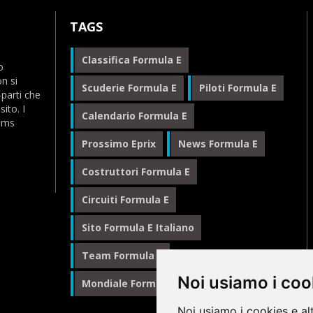
TAGS
Classifica Formula E
o
n si
Scuderie Formula E
Piloti Formula E
-parti che
ito. I
Calendario Formula E
eams
Prossimo Eprix
News Formula E
Costruttori Formula E
Circuiti Formula E
Sito Formula E Italiano
Team Formula E
Noi usiamo i coo
Mondiale Formula E
Formula E
Noi usiamo i cookies e al