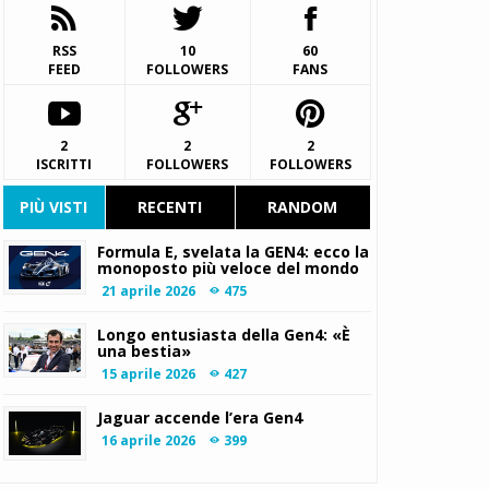
RSS
10
60
FEED
FOLLOWERS
FANS
2
2
2
ISCRITTI
FOLLOWERS
FOLLOWERS
PIÙ VISTI
RECENTI
RANDOM
Formula E, svelata la GEN4: ecco la
monoposto più veloce del mondo
21 aprile 2026
475
Longo entusiasta della Gen4: «È
una bestia»
15 aprile 2026
427
Jaguar accende l’era Gen4
16 aprile 2026
399