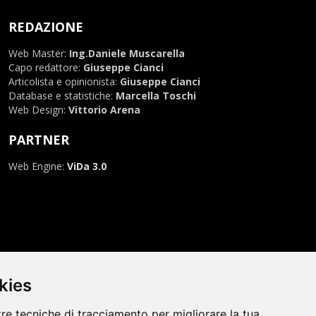
REDAZIONE
Web Master:
Ing.Daniele Muscarella
Capo redattore:
Giuseppe Cianci
Articolista e opinionista:
Giuseppe Cianci
Database e statistiche:
Marcella Toschi
Web Design:
Vittorio Arena
PARTNER
Web Engine:
ViDa 3.0
kies
tre tecniche di tracciamento per migliorare la tua