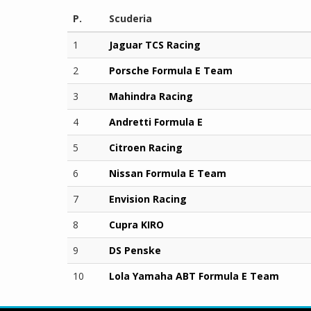
P.
Scuderia
1
Jaguar TCS Racing
2
Porsche Formula E Team
3
Mahindra Racing
4
Andretti Formula E
5
Citroen Racing
6
Nissan Formula E Team
7
Envision Racing
8
Cupra KIRO
9
DS Penske
10
Lola Yamaha ABT Formula E Team