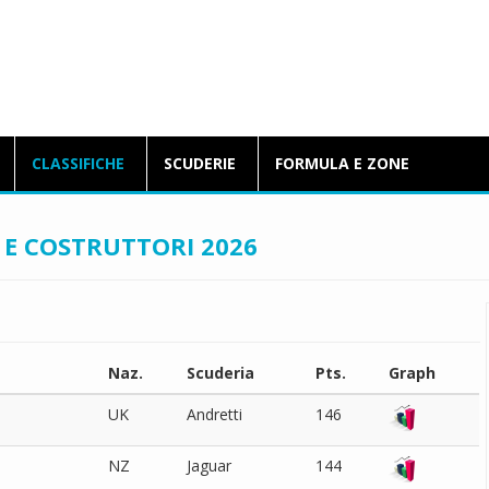
BlogFormulaE.it
CLASSIFICHE
SCUDERIE
FORMULA E ZONE
I E COSTRUTTORI 2026
Naz.
Scuderia
Pts.
Graph
UK
Andretti
146
NZ
Jaguar
144