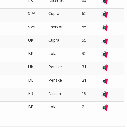
FR
Maserati
63
SPA
Cupra
62
SWE
Envision
55
UK
Cupra
55
BR
Lola
32
UK
Penske
31
DE
Penske
21
FR
Nissan
19
BB
Lola
2