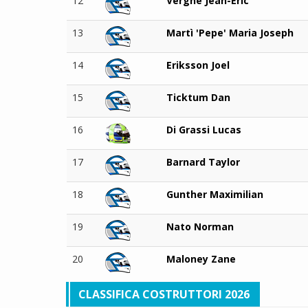
12
Vergne Jean-Eric
13
Martì 'Pepe' Maria Joseph
14
Eriksson Joel
15
Ticktum Dan
16
Di Grassi Lucas
17
Barnard Taylor
18
Gunther Maximilian
19
Nato Norman
20
Maloney Zane
CLASSIFICA COSTRUTTORI 2026