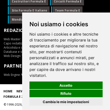
Costruttori Formula E
Circuiti Formula E
Sito Formula E Italiano
Team Formula E
Mondiale Formula E
Formula E
Noi usiamo i cookies
REDAZIONE
Noi usiamo i cookies e altre tecniche
Web Master:
Ing.Daniele Muscarella
di tracciamento per migliorare la tua
Capo redattore:
Giuseppe Cianci
esperienza di navigazione nel nostro
Articolista e opinionista:
Giuseppe Cianci
sito, per mostrarti contenuti
Database e statistiche:
Marcella Toschi
Web Design:
Vittorio Arena
personalizzati e annunci mirati, per
analizzare il traffico sul nostro sito, e
PARTNER
per capire da dove arrivano i nostri
Web Engine:
ViDa 3.0
visitatori.
Accetto
HOME
NEWS
LIVE
EPRIX
CLASSIFICHE
SCUDERIE
Rifiuto
FORMULA E ZONE
Cambia le mie impostazioni
© 1996-2026, tutti i marchi appartengono ai rispettivi proprietari