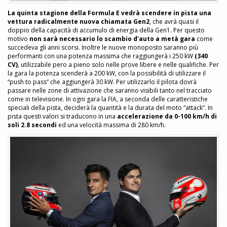
La quinta stagione della Formula E vedrà scendere in pista una
vettura radicalmente nuova chiamata Gen2
, che avrà quasi il
doppio della capacità di accumulo di energia della Gen1. Per questo
motivo
non sarà necessario lo scambio d’auto a metà gara
come
succedeva gli anni scorsi. Inoltre le nuove monoposto saranno più
performanti con una potenza massima che raggiungerà i 250 kW
(340
CV)
, utilizzabile pero a pieno solo nelle prove libere e nelle qualifiche. Per
la gara la potenza scenderà a 200 kW, con la possibilità di utilizzare il
“push to pass” che aggiungerà 30 kW. Per utilizzarlo il pilota dovrà
passare nelle zone di attivazione che saranno visibili tanto nel tracciato
come in televisione. In ogni gara la FIA, a seconda delle caratteristiche
speciali della pista, deciderà la quantità e la durata del moto “attack”. In
pista questi valori si traducono in una
accelerazione da 0-100 km/h di
soli 2.8 secondi
ed una velocità massima di 280 km/h.