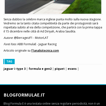
Senza dubbio la celebre marca inglese punta molto sulla nuova stagione.
Vedremo se la tanto citata competitività da parte dei protagonisti sarà
rispettata subito al via della competizione, che partirà con la prima tappa
il 15 dicembre nelle città di Ad Diriyah, Arabia Saudita.
Autore
: @BerrageizF1 - MotorLAT
Fonti foto
: ABB FormulaE - Jaguar Racing
Articolo originale su
f1analisitecnica.com
TAG
jaguar i-type 3
|
formula e gen2
|
piquet
|
evans
|
BLOGFORMULAE.IT
Blog Formula E è una testata online senza regolare periodicità, non è un