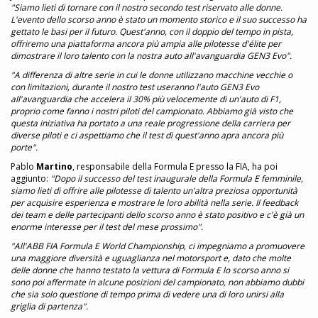
"Siamo lieti di tornare con il nostro secondo test riservato alle donne.
L'evento dello scorso anno è stato un momento storico e il suo successo ha
gettato le basi per il futuro. Quest'anno, con il doppio del tempo in pista,
offriremo una piattaforma ancora più ampia alle pilotesse d'élite per
dimostrare il loro talento con la nostra auto all'avanguardia GEN3 Evo".
"A differenza di altre serie in cui le donne utilizzano macchine vecchie o
con limitazioni, durante il nostro test useranno l'auto GEN3 Evo
all'avanguardia che accelera il 30% più velocemente di un'auto di F1,
proprio come fanno i nostri piloti del campionato. Abbiamo già visto che
questa iniziativa ha portato a una reale progressione della carriera per
diverse piloti e ci aspettiamo che il test di quest'anno apra ancora più
porte".
Pablo
Martino
, responsabile della Formula E presso la FIA, ha poi
aggiunto:
"Dopo il successo del test inaugurale della Formula E femminile,
siamo lieti di offrire alle pilotesse di talento un'altra preziosa opportunità
per acquisire esperienza e mostrare le loro abilità nella serie. Il feedback
dei team e delle partecipanti dello scorso anno è stato positivo e c'è già un
enorme interesse per il test del mese prossimo".
"All'ABB FIA Formula E World Championship, ci impegniamo a promuovere
una maggiore diversità e uguaglianza nel motorsport e, dato che molte
delle donne che hanno testato la vettura di Formula E lo scorso anno si
sono poi affermate in alcune posizioni del campionato, non abbiamo dubbi
che sia solo questione di tempo prima di vedere una di loro unirsi alla
griglia di partenza".