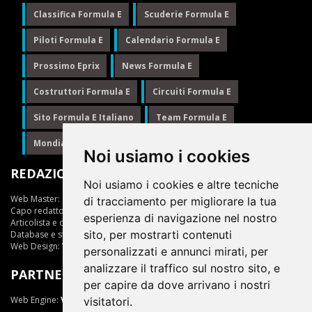
Classifica Formula E
Scuderie Formula E
Piloti Formula E
Calendario Formula E
Prossimo Eprix
News Formula E
Costruttori Formula E
Circuiti Formula E
Sito Formula E Italiano
Team Formula E
Mondiale Formula E
Formula E
Noi usiamo i cookies
REDAZIONE
Noi usiamo i cookies e altre tecniche
Web Master:
Ing.Daniele Muscarella
di tracciamento per migliorare la tua
Capo redattore:
Giuseppe Cianci
esperienza di navigazione nel nostro
Articolista e opinionista:
Giuseppe Cianci
sito, per mostrarti contenuti
Database e statistiche:
Marcella Toschi
Web Design:
Vittorio Arena
personalizzati e annunci mirati, per
analizzare il traffico sul nostro sito, e
PARTNER
per capire da dove arrivano i nostri
Web Engine:
ViDa 3.0
visitatori.