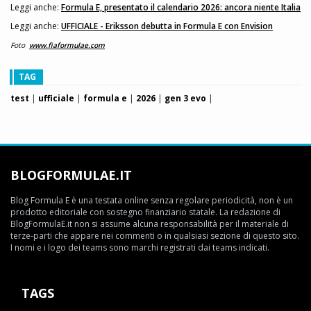
Leggi anche:
Formula E, presentato il calendario 2026: ancora niente Italia
Leggi anche:
UFFICIALE - Eriksson debutta in Formula E con Envision
Foto
www.fiaformulae.com
TAG
test
|
ufficiale
|
formula e
|
2026
|
gen 3 evo
|
BLOGFORMULAE.IT
Blog Formula E è una testata online senza regolare periodicità, non è un
prodotto editoriale con sostegno finanziario statale. La redazione di
BlogFormulaE.it non si assume alcuna responsabilità per il materiale di
terze-parti che appare nei commenti o in qualsiasi sezione di questo sito.
I nomi e i logo dei teams sono marchi registrati dai teams indicati.
TAGS