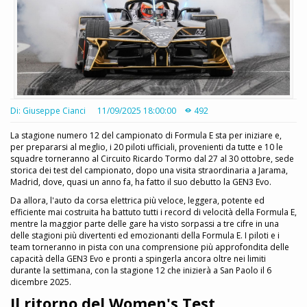
Di: Giuseppe Cianci
11/09/2025 18:00:00
492
La stagione numero 12 del campionato di Formula E sta per iniziare e,
per prepararsi al meglio, i 20 piloti ufficiali, provenienti da tutte e 10 le
squadre torneranno al Circuito Ricardo Tormo dal 27 al 30 ottobre, sede
storica dei test del campionato, dopo una visita straordinaria a Jarama,
Madrid, dove, quasi un anno fa, ha fatto il suo debutto la GEN3 Evo.
Da allora, l'auto da corsa elettrica più veloce, leggera, potente ed
efficiente mai costruita ha battuto tutti i record di velocità della Formula E,
mentre la maggior parte delle gare ha visto sorpassi a tre cifre in una
delle stagioni più divertenti ed emozionanti della Formula E. I piloti e i
team torneranno in pista con una comprensione più approfondita delle
capacità della GEN3 Evo e pronti a spingerla ancora oltre nei limiti
durante la settimana, con la stagione 12 che inizierà a San Paolo il 6
dicembre 2025.
Il ritorno del Women's Test