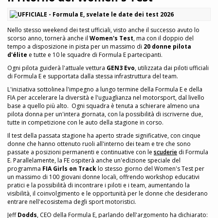
Nello stesso weekend dei test ufficiali, visto anche il successo avuto lo
scorso anno, tornerà anche il
Women's Test
, ma con il doppio del
tempo a disposizione in pista per un massimo di
20 donne pilota
d'élite
e tutte e 10 le squadre di Formula E partecipanti.
Ogni pilota guiderà l'attuale vettura
GEN3 Evo
, utilizzata dai piloti ufficiali
di Formula E e supportata dalla stessa infrastruttura del team.
L'iniziativa sottolinea l'impegno a lungo termine della Formula E e della
FIA per accelerare la diversità e l'uguaglianza nel motorsport, dal livello
base a quello più alto. Ogni squadra è tenuta a schierare almeno una
pilota donna per un'intera giornata, con la possibilità di iscriverne due,
tutte in competizione con le auto della stagione in corso.
Il test della passata stagione ha aperto strade significative, con cinque
donne che hanno ottenuto ruoli all'interno dei team e tre che sono
passate a posizioni permanenti e continuative con le
scuderie
di Formula
E. Parallelamente, la FE ospiterà anche un'edizione speciale del
programma
FIA Girls on Track
lo stesso giorno del Women's Test per
un massimo di 100 giovani donne locali, offrendo workshop educativi
pratici e la possibilità di incontrare i piloti e i team, aumentando la
visibilità, il coinvolgimento e le opportunità per le donne che desiderano
entrare nell'ecosistema degli sport motoristici.
Jeff
Dodds
, CEO della Formula E, parlando dell'argomento ha dichiarato: