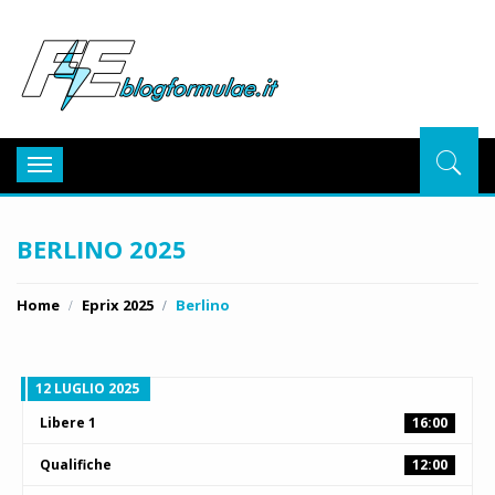
BlogFor
Toggle
navigation
BERLINO 2025
Home
Eprix 2025
Berlino
12 LUGLIO 2025
Libere 1
16:00
Qualifiche
12:00