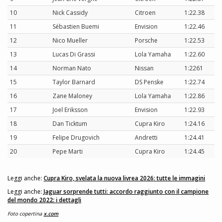
10
Nick Cassidy
Citroen
1:22.38
11
Sébastien Buemi
Envision
1:22.46
12
Nico Mueller
Porsche
1:22.53
13
Lucas Di Grassi
Lola Yamaha
1:22.60
14
Norman Nato
Nissan
1:2261
15
Taylor Barnard
DS Penske
1:22.74
16
Zane Maloney
Lola Yamaha
1:22.86
17
Joel Eriksson
Envision
1:22.93
18
Dan Ticktum
Cupra Kiro
1:24.16
19
Felipe Drugovich
Andretti
1:24.41
20
Pepe Marti
Cupra Kiro
1:24.45
Leggi anche:
Cupra Kiro, svelata la nuova livrea 2026: tutte le immagini
Leggi anche:
Jaguar sorprende tutti: accordo raggiunto con il campione
del mondo 2022: i dettagli
Foto copertina
x.com