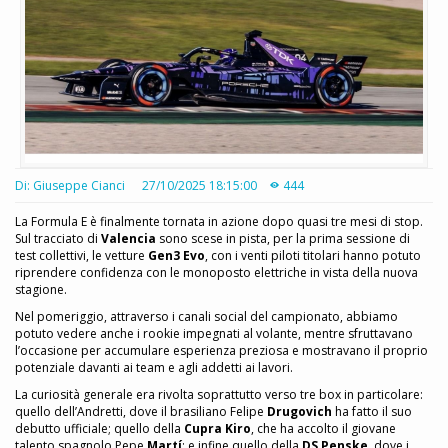
Di: Giuseppe Cianci
27/10/2025 18:15:00
444
La Formula E è finalmente tornata in azione dopo quasi tre mesi di stop.
Sul tracciato di
Valencia
sono scese in pista, per la prima sessione di
test collettivi, le vetture
Gen3 Evo
, con i venti piloti titolari hanno potuto
riprendere confidenza con le monoposto elettriche in vista della nuova
stagione.
Nel pomeriggio, attraverso i canali social del campionato, abbiamo
potuto vedere anche i rookie impegnati al volante, mentre sfruttavano
l’occasione per accumulare esperienza preziosa e mostravano il proprio
potenziale davanti ai team e agli addetti ai lavori.
La curiosità generale era rivolta soprattutto verso tre box in particolare:
quello dell’Andretti, dove il brasiliano Felipe
Drugovich
ha fatto il suo
debutto ufficiale; quello della
Cupra Kiro
, che ha accolto il giovane
talento spagnolo Pepe
Martí
; e infine quello della
DS Penske
, dove i