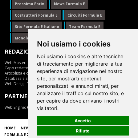
Prossimo Eprix
News Formula E
Costruttori Formula E
Circuiti Formula E
Sito Formula E Italiano
Team Formula E
Mondiale Formula E
Formula E
Noi usiamo i cookies
REDAZIONE
Noi usiamo i cookies e altre tecniche
Web Master:
Ing.Daniele Muscarella
di tracciamento per migliorare la tua
Capo redattore:
Giuseppe Cianci
esperienza di navigazione nel nostro
Articolista e opinionista:
Giuseppe Cianci
sito, per mostrarti contenuti
Database e statistiche:
Marcella Toschi
Web Design:
Vittorio Arena
personalizzati e annunci mirati, per
analizzare il traffico sul nostro sito, e
PARTNER
per capire da dove arrivano i nostri
Web Engine:
ViDa 3.0
visitatori.
Accetto
HOME
NEWS
LIVE
EPRIX
CLASSIFICHE
SCUDERIE
Rifiuto
FORMULA E ZONE