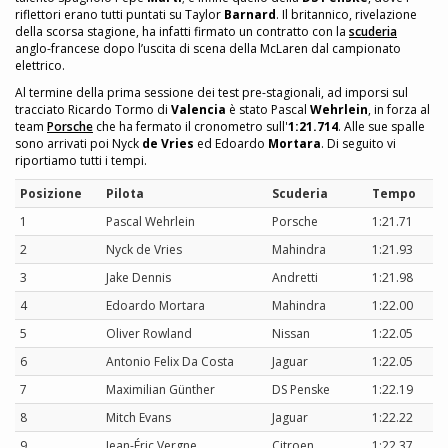
riflettori erano tutti puntati su Taylor
Barnard
. Il britannico, rivelazione
della scorsa stagione, ha infatti firmato un contratto con la
scuderia
anglo-francese dopo l’uscita di scena della McLaren dal campionato
elettrico.
Al termine della prima sessione dei test pre-stagionali, ad imporsi sul
tracciato Ricardo Tormo di
Valencia
è stato Pascal
Wehrlein
, in forza al
team
Porsche
che ha fermato il cronometro sull'
1:21.714
. Alle sue spalle
sono arrivati poi Nyck
de Vries
ed Edoardo
Mortara
. Di seguito vi
riportiamo tutti i tempi.
Posizione
Pilota
Scuderia
Tempo
1
Pascal Wehrlein
Porsche
1:21.71
2
Nyck de Vries
Mahindra
1:21.93
3
Jake Dennis
Andretti
1:21.98
4
Edoardo Mortara
Mahindra
1:22.00
5
Oliver Rowland
Nissan
1:22.05
6
Antonio Felix Da Costa
Jaguar
1:22.05
7
Maximilian Günther
DS Penske
1:22.19
8
Mitch Evans
Jaguar
1:22.22
9
Jean-Éric Vergne
Citroen
1:22.37