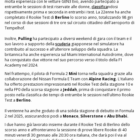
molta esperienza con le vetture GEN3 Evo, avendo partecipato a
entrambe le sessioni di test riservate alle donne,
classifica
ndosi
rispettivamente prima e seconda in entrambi i test. La 22enne ha anche
completato il Rookie Test di
Berlino
lo scorso anno, totalizzando 98 giri
nel corso di due sessioni di tre ore sul circuito cittadino dell'aeroporto di
Tempelhof.
Inoltre,
Pulling
ha partecipato a diversi weekend di gara con il team e il
suo lavoro a supporto della
scuderia
giapponese nel simulatore ha
contribuito al successo e all'ulteriore sviluppo della squadra. La
britannica ha anche esperienza sul Miami International Autodrome, dove
ha conquistato due vittorie nel suo percorso verso il titolo della F1
Academy nel 2024.
Nel frattempo, il pilota di Formula 2
Minì
torna nella squadra grazie alla
collaborazione del Nissan Formula E Team con
Alpine Racing.
L'italiano
ha offerto prestazioni impressionanti nel Rookie Test della stagione 10 e
nella FP0 della scorsa stagione a
Jeddah
, prima di conquistare il primo
posto nella classifica dei tempi di entrambe le sessioni nell'ultimo Rookie
Test a
Berlino
.
Il ventenne ha anche goduto di una solida stagione di debutto in Formula
2 nel 2025, assicurandosi podi a
Monaco
,
Silverstone
e
Abu Dhabi.
I due hanno già lavorato insieme durante il Rookie Test di Berlino dello
scorso anno e affronteranno la sessione di prove libere Rookie di 40
minuti venerdì 30 gennaio alle 20:30 ora italiana, che darà poi il via al