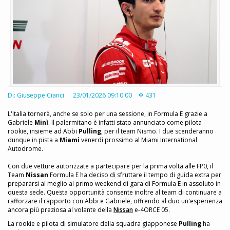
Di: Giuseppe Cianci
23/01/2026 09:10:00
431
L'Italia tornerà, anche se solo per una sessione, in Formula E grazie a
Gabriele
Minì
. Il palermitano è infatti stato annunciato come pilota
rookie, insieme ad Abbi
Pulling
, per il team Nismo. I due scenderanno
dunque in pista a
Miami
venerdì prossimo al Miami International
Autodrome.
Con due vetture autorizzate a partecipare per la prima volta alle FP0, il
Team
Nissan
Formula E ha deciso di sfruttare il tempo di guida extra per
prepararsi al meglio al primo weekend di gara di Formula E in assoluto in
questa sede. Questa opportunità consente inoltre al team di continuare a
rafforzare il rapporto con Abbi e Gabriele, offrendo al duo un'esperienza
ancora più preziosa al volante della
Nissan
e-4ORCE 05.
La rookie e pilota di simulatore della squadra giapponese
Pulling
ha