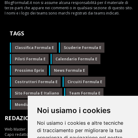
BlogFormulaE.it non si assume alcuna responsabilità per il materiale di
terze-parti che appare nei commenti o in qualsiasi sezione di questo sito.
I nomi e i logo dei teams sono marchi registrati dai teams indicati.
TAGS
Classifica Formula E
Scuderie Formula E
Piloti Formula E
Calendario Formula E
Prossimo Eprix
News Formula E
Costruttori Formula E
Circuiti Formula E
Sito Formula E Italiano
Team Formula E
Mondiale Formula E
Formula E
Noi usiamo i cookies
REDAZIONE
Noi usiamo i cookies e altre tecniche
Web Master:
Ing.Daniele Muscarella
di tracciamento per migliorare la tua
Capo redattore:
Giuseppe Cianci
esperienza di navigazione nel nostro