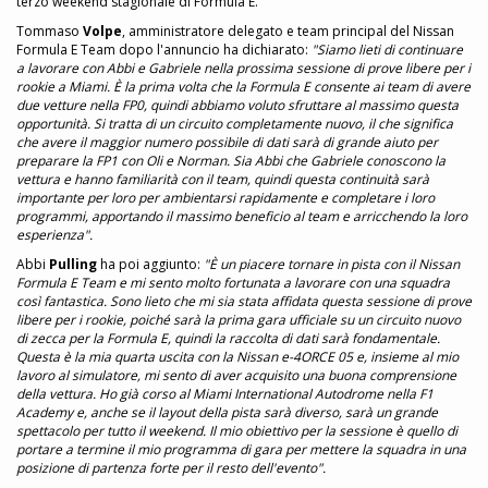
terzo weekend stagionale di Formula E.
Tommaso
Volpe
, amministratore delegato e team principal del Nissan
Formula E Team dopo l'annuncio ha dichiarato:
"Siamo lieti di continuare
a lavorare con Abbi e Gabriele nella prossima sessione di prove libere per i
rookie a Miami. È la prima volta che la Formula E consente ai team di avere
due vetture nella FP0, quindi abbiamo voluto sfruttare al massimo questa
opportunità. Si tratta di un circuito completamente nuovo, il che significa
che avere il maggior numero possibile di dati sarà di grande aiuto per
preparare la FP1 con Oli e Norman. Sia Abbi che Gabriele conoscono la
vettura e hanno familiarità con il team, quindi questa continuità sarà
importante per loro per ambientarsi rapidamente e completare i loro
programmi, apportando il massimo beneficio al team e arricchendo la loro
esperienza".
Abbi
Pulling
ha poi aggiunto:
"È un piacere tornare in pista con il Nissan
Formula E Team e mi sento molto fortunata a lavorare con una squadra
così fantastica. Sono lieto che mi sia stata affidata questa sessione di prove
libere per i rookie, poiché sarà la prima gara ufficiale su un circuito nuovo
di zecca per la Formula E, quindi la raccolta di dati sarà fondamentale.
Questa è la mia quarta uscita con la Nissan e-4ORCE 05 e, insieme al mio
lavoro al simulatore, mi sento di aver acquisito una buona comprensione
della vettura. Ho già corso al Miami International Autodrome nella F1
Academy e, anche se il layout della pista sarà diverso, sarà un grande
spettacolo per tutto il weekend. Il mio obiettivo per la sessione è quello di
portare a termine il mio programma di gara per mettere la squadra in una
posizione di partenza forte per il resto dell'evento".