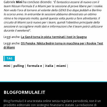
Gabriele
Minì
ha concluso dicendo:
"È fantastico essere di nuovo con il
team Nissan Formula E a Miami per la sessione di prove libere per i rookie.
Non vedo l'ora di tornare al volante della GEN3 Evo dopo Jeddah e Berlino
lo scorso anno. In entrambe le sessioni abbiamo dimostrato un ottimo
ritmo e ho imparato molto, quindi questa volta punto a fare altrettanto. Il
circuito di Miami sarà nuovo per i team, quindi l'obiettivo principale della
sessione è raccogliere molti dati e informazioni che il team potrà utilizzare
durante il weekend".
Leggi anche:
La Gen4 torna in pista: terminati i test in Spagna
Leggi anche:
DS Penske, Nikita Bedrin torna in macchina per i Rookie Test
di Miami
TAG
mini
|
pulling
|
formula e
|
italia
|
miami
|
BLOGFORMULAE.IT
Blog Formula E è una testata online senza regolare periodicità, non è un
prodotto editoriale con sostegno finanziario statale. La redazione di