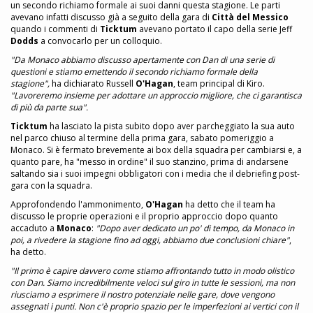
un secondo richiamo formale ai suoi danni questa stagione. Le parti
avevano infatti discusso già a seguito della gara di
Città del Messico
quando i commenti di
Ticktum
avevano portato il capo della serie Jeff
Dodds
a convocarlo per un colloquio.
"Da Monaco abbiamo discusso apertamente con Dan di una serie di
questioni e stiamo emettendo il secondo richiamo formale della
stagione",
ha dichiarato Russell
O'Hagan
, team principal di Kiro.
"Lavoreremo insieme per adottare un approccio migliore, che ci garantisca
di più da parte sua".
Ticktum
ha lasciato la pista subito dopo aver parcheggiato la sua auto
nel parco chiuso al termine della prima gara, sabato pomeriggio a
Monaco. Si è fermato brevemente ai box della squadra per cambiarsi e, a
quanto pare, ha "messo in ordine" il suo stanzino, prima di andarsene
saltando sia i suoi impegni obbligatori con i media che il debriefing post-
gara con la squadra.
Approfondendo l'ammonimento,
O'Hagan
ha detto che il team ha
discusso le proprie operazioni e il proprio approccio dopo quanto
accaduto a
Monaco
:
"Dopo aver dedicato un po' di tempo, da Monaco in
poi, a rivedere la stagione fino ad oggi, abbiamo due conclusioni chiare"
,
ha detto.
"Il primo è capire davvero come stiamo affrontando tutto in modo olistico
con Dan. Siamo incredibilmente veloci sul giro in tutte le sessioni, ma non
riusciamo a esprimere il nostro potenziale nelle gare, dove vengono
assegnati i punti. Non c'è proprio spazio per le imperfezioni ai vertici con il