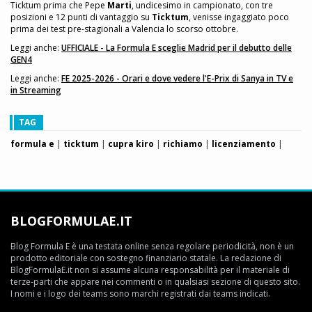
Ticktum prima che Pepe
Marti
, undicesimo in campionato, con tre
posizioni e 12 punti di vantaggio su
Ticktum
, venisse ingaggiato poco
prima dei test pre-stagionali a Valencia lo scorso ottobre.
Leggi anche:
UFFICIALE - La Formula E sceglie Madrid per il debutto delle
GEN4
Leggi anche:
FE 2025-2026 - Orari e dove vedere l'E-Prix di Sanya in TV e
in Streaming
TAG
formula e
|
ticktum
|
cupra kiro
|
richiamo
|
licenziamento
|
BLOGFORMULAE.IT
Blog Formula E è una testata online senza regolare periodicità, non è un
prodotto editoriale con sostegno finanziario statale. La redazione di
BlogFormulaE.it non si assume alcuna responsabilità per il materiale di
terze-parti che appare nei commenti o in qualsiasi sezione di questo sito.
I nomi e i logo dei teams sono marchi registrati dai teams indicati.