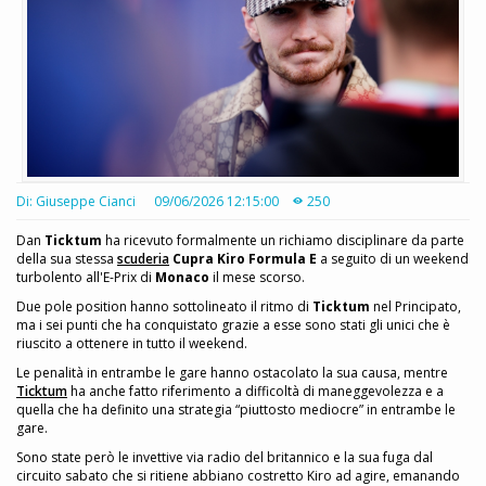
Di: Giuseppe Cianci
09/06/2026 12:15:00
250
Dan
Ticktum
ha ricevuto formalmente un richiamo disciplinare da parte
della sua stessa
scuderia
Cupra Kiro Formula E
a seguito di un weekend
turbolento all'E-Prix di
Monaco
il mese scorso.
Due pole position hanno sottolineato il ritmo di
Ticktum
nel Principato,
ma i sei punti che ha conquistato grazie a esse sono stati gli unici che è
riuscito a ottenere in tutto il weekend.
Le penalità in entrambe le gare hanno ostacolato la sua causa, mentre
Ticktum
ha anche fatto riferimento a difficoltà di maneggevolezza e a
quella che ha definito una strategia “piuttosto mediocre” in entrambe le
gare.
Sono state però le invettive via radio del britannico e la sua fuga dal
circuito sabato che si ritiene abbiano costretto Kiro ad agire, emanando