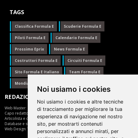
TAGS
Classifica Formula E
Scuderie Formula E
Piloti Formula E
Calendario Formula E
Prossimo Eprix
News Formula E
Costruttori Formula E
Circuiti Formula E
Sito Formula E Italiano
Team Formula E
Mondiale Formula E
Formula E
Noi usiamo i cookies
REDAZIONE
Noi usiamo i cookies e altre tecniche
Web Master:
Ing.Daniele Muscarella
di tracciamento per migliorare la tua
Capo redattore:
Giuseppe Cianci
esperienza di navigazione nel nostro
Articolista e opinionista:
Giuseppe Cianci
sito, per mostrarti contenuti
Database e statistiche:
Marcella Toschi
Web Design:
Vittorio Arena
personalizzati e annunci mirati, per