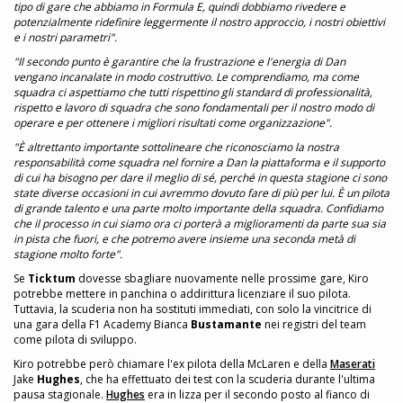
tipo di gare che abbiamo in Formula E, quindi dobbiamo rivedere e
potenzialmente ridefinire leggermente il nostro approccio, i nostri obiettivi
e i nostri parametri".
"Il secondo punto è garantire che la frustrazione e l'energia di Dan
vengano incanalate in modo costruttivo. Le comprendiamo, ma come
squadra ci aspettiamo che tutti rispettino gli standard di professionalità,
rispetto e lavoro di squadra che sono fondamentali per il nostro modo di
operare e per ottenere i migliori risultati come organizzazione".
"È altrettanto importante sottolineare che riconosciamo la nostra
responsabilità come squadra nel fornire a Dan la piattaforma e il supporto
di cui ha bisogno per dare il meglio di sé, perché in questa stagione ci sono
state diverse occasioni in cui avremmo dovuto fare di più per lui. È un pilota
di grande talento e una parte molto importante della squadra. Confidiamo
che il processo in cui siamo ora ci porterà a miglioramenti da parte sua sia
in pista che fuori, e che potremo avere insieme una seconda metà di
stagione molto forte".
Se
Ticktum
dovesse sbagliare nuovamente nelle prossime gare, Kiro
potrebbe mettere in panchina o addirittura licenziare il suo pilota.
Tuttavia, la scuderia non ha sostituti immediati, con solo la vincitrice di
una gara della F1 Academy Bianca
Bustamante
nei registri del team
come pilota di sviluppo.
Kiro potrebbe però chiamare l'ex pilota della McLaren e della
Maserati
Jake
Hughes
, che ha effettuato dei test con la scuderia durante l'ultima
pausa stagionale.
Hughes
era in lizza per il secondo posto al fianco di